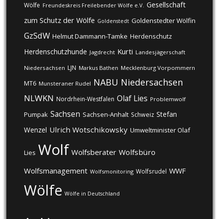
Gesellschaft
Wölfe
Freundeskreis Freilebender Wölfe e.V.
zum Schutz der Wölfe
Goldenstedter Wölfin
Goldenstedt
GzSdW
Helmut Dammann-Tamke
Herdenschutz
Kurti
Herdenschutzhunde
Jagdrecht
Landesjägerschaft
LJN
Niedersachsen
Markus Bathen
Mecklenburg Vorpommern
NABU
Niedersachsen
MT6
Munsteraner Rudel
NLWKN
Olaf Lies
Nordrhein-Westfalen
Problemwolf
Sachsen
Stefan
Pumpak
Sachsen-Anhalt
Schweiz
Ulrich Wotschikowsky
Wenzel
Umweltminister Olaf
Wolf
Wolfsberater
Wolfsbüro
Lies
Wolfsmanagement
WWF
Wolfsrudel
Wolfsmonitoring
Wölfe
Wölfe in Deutschland