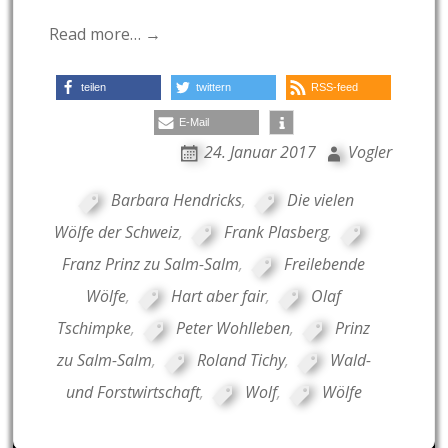
Read more… →
teilen
twittern
RSS-feed
E-Mail
24. Januar 2017
Vogler
Barbara Hendricks
,
Die vielen
Wölfe der Schweiz
,
Frank Plasberg
,
Franz Prinz zu Salm-Salm
,
Freilebende
Wölfe
,
Hart aber fair
,
Olaf
Tschimpke
,
Peter Wohlleben
,
Prinz
zu Salm-Salm
,
Roland Tichy
,
Wald-
und Forstwirtschaft
,
Wolf
,
Wölfe