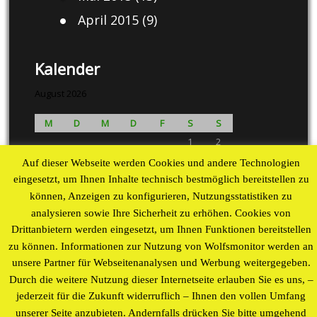
April 2015
(9)
Kalender
August 2026
M
D
M
D
F
S
S
1
2
3
4
5
6
7
8
9
Auf dieser Webseite werden Cookies und andere Technologien
10
11
12
13
14
15
16
eingesetzt, um Ihnen Inhalte technisch bestmöglich bereitstellen zu
können, Anzeigen zu konfigurieren, Nutzungsstatistiken zu
17
18
19
20
21
22
23
analysieren sowie Ihre Sicherheit zu erhöhen. Cookies von
24
25
26
27
28
29
30
Drittanbietern werden eingesetzt, um Ihnen Funktionen bereitstellen
31
zu können. Informationen zur Nutzung von Wolfsmonitor werden an
« Aug
unsere Partner für Webseitenanalysen und Werbung weitergegeben.
Durch die weitere Nutzung dieser Internetseite erlauben Sie es uns, –
Proudly powered by WordPress
theme by
WP Blogs
jederzeit für die Zukunft widerruflich – Ihnen den vollen Umfang
unserer Seite anzubieten. Andernfalls drücken Sie bitte umgehend