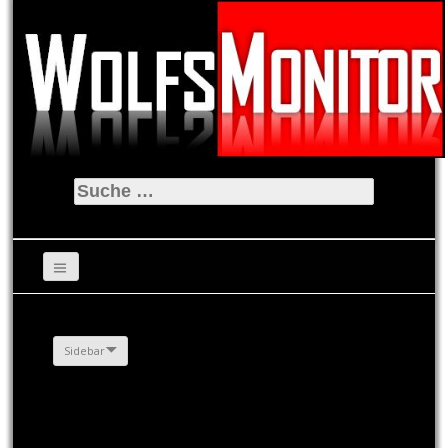
Suche
nach:
Sidebar