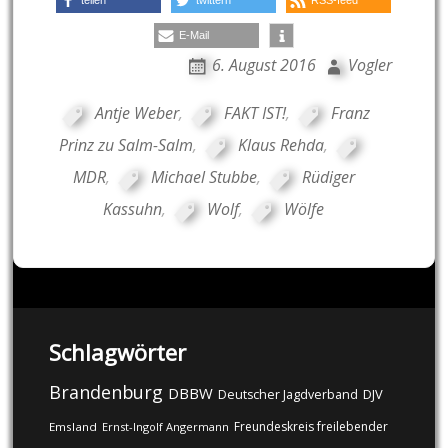
teilen
twittern
RSS-feed
E-Mail
6. August 2016
Vogler
Antje Weber
,
FAKT IST!
,
Franz
Prinz zu Salm-Salm
,
Klaus Rehda
,
MDR
,
Michael Stubbe
,
Rüdiger
Kassuhn
,
Wolf
,
Wölfe
Schlagwörter
Brandenburg
DBBW
DJV
Deutscher Jagdverband
Freundeskreis freilebender
Emsland
Ernst-Ingolf Angermann