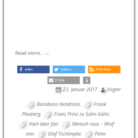
Read more… →
teilen
twittern
RSS-feed
E-Mail
23. Januar 2017
Vogler
Barabara Hendricks
,
Frank
Plasberg
,
Franz Prinz zu Salm-Salm
,
Hart aber fair
,
Mensch raus – Wolf
rein
,
Olaf Tschimpke
,
Peter