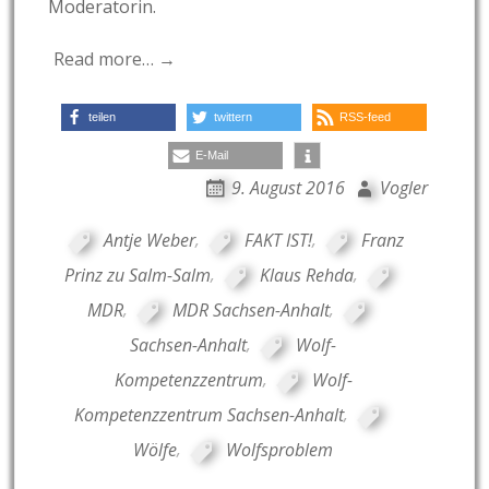
Moderatorin.
Read more… →
teilen
twittern
RSS-feed
E-Mail
9. August 2016
Vogler
Antje Weber
,
FAKT IST!
,
Franz
Prinz zu Salm-Salm
,
Klaus Rehda
,
MDR
,
MDR Sachsen-Anhalt
,
Sachsen-Anhalt
,
Wolf-
Kompetenzzentrum
,
Wolf-
Kompetenzzentrum Sachsen-Anhalt
,
Wölfe
,
Wolfsproblem