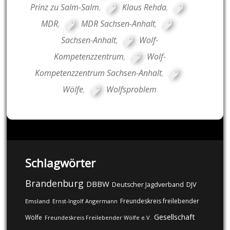
Prinz zu Salm-Salm
,
Klaus Rehda
,
MDR
,
MDR Sachsen-Anhalt
,
Sachsen-Anhalt
,
Wolf-
Kompetenzzentrum
,
Wolf-
Kompetenzzentrum Sachsen-Anhalt
,
Wölfe
,
Wolfsproblem
Schlagwörter
Brandenburg
DBBW
DJV
Deutscher Jagdverband
Freundeskreis freilebender
Emsland
Ernst-Ingolf Angermann
Gesellschaft
Wölfe
Freundeskreis Freilebender Wölfe e.V.