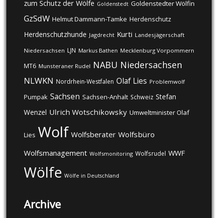
zum Schutz der Wölfe
Goldenstedter Wölfin
Goldenstedt
GzSdW
Helmut Dammann-Tamke
Herdenschutz
Kurti
Herdenschutzhunde
Jagdrecht
Landesjägerschaft
LJN
Niedersachsen
Markus Bathen
Mecklenburg Vorpommern
NABU
Niedersachsen
MT6
Munsteraner Rudel
NLWKN
Olaf Lies
Nordrhein-Westfalen
Problemwolf
Sachsen
Stefan
Pumpak
Sachsen-Anhalt
Schweiz
Ulrich Wotschikowsky
Wenzel
Umweltminister Olaf
Wolf
Wolfsberater
Wolfsbüro
Lies
Wolfsmanagement
WWF
Wolfsrudel
Wolfsmonitoring
Wölfe
Wölfe in Deutschland
Archive