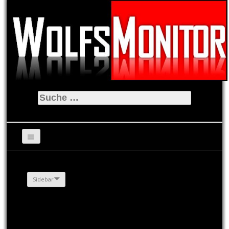
Suche
nach:
Sidebar