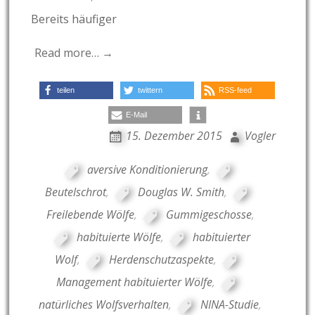
Bereits häufiger
Read more… →
teilen
twittern
RSS-feed
E-Mail
15. Dezember 2015
Vogler
aversive Konditionierung
,
Beutelschrot
,
Douglas W. Smith
,
Freilebende Wölfe
,
Gummigeschosse
,
habituierte Wölfe
,
habituierter
Wolf
,
Herdenschutzaspekte
,
Management habituierter Wölfe
,
natürliches Wolfsverhalten
,
NINA-Studie
,