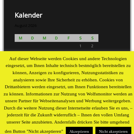
Kalender
August 2026
M
D
M
D
F
S
S
1
2
3
4
5
6
7
8
9
Auf dieser Webseite werden Cookies und andere Technologien
10
11
12
13
14
15
16
eingesetzt, um Ihnen Inhalte technisch bestmöglich bereitstellen zu
17
18
19
20
21
22
23
können, Anzeigen zu konfigurieren, Nutzungsstatistiken zu
24
25
26
27
28
29
30
analysieren sowie Ihre Sicherheit zu erhöhen. Cookies von
31
Drittanbietern werden eingesetzt, um Ihnen Funktionen bereitstellen
« Aug
zu können. Informationen zur Nutzung von Wolfsmonitor werden an
unsere Partner für Webseitenanalysen und Werbung weitergegeben.
Proudly powered by WordPress
theme by
WP Blogs
Durch die weitere Nutzung dieser Internetseite erlauben Sie es uns, –
jederzeit für die Zukunft widerruflich – Ihnen den vollen Umfang
unserer Seite anzubieten. Andernfalls drücken Sie bitte umgehend
den Button "Nicht akzeptieren"
Akzeptieren
Nicht akzeptieren