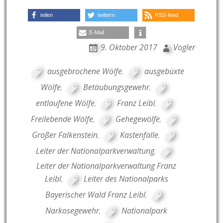
teilen
twittern
RSS-feed
E-Mail
9. Oktober 2017
Vogler
ausgebrochene Wölfe
,
ausgebüxte
Wölfe
,
Betäubungsgewehr
,
entlaufene Wölfe
,
Franz Leibl
,
Freilebende Wölfe
,
Gehegewölfe
,
Großer Falkenstein
,
Kastenfalle
,
Leiter der Nationalparkverwaltung
,
Leiter der Nationalparkverwaltung Franz
Leibl
,
Leiter des Nationalparks
Bayerischer Wald Franz Leibl
,
Narkosegewehr
,
Nationalpark