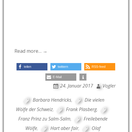
Read more… →
teilen
twittern
RSS-feed
E-Mail
24. Januar 2017
Vogler
Barbara Hendricks
,
Die vielen
Wölfe der Schweiz
,
Frank Plasberg
,
Franz Prinz zu Salm-Salm
,
Freilebende
Wölfe
,
Hart aber fair
,
Olaf