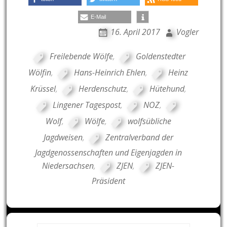
E-Mail
16. April 2017
Vogler
Freilebende Wölfe
,
Goldenstedter
Wölfin
,
Hans-Heinrich Ehlen
,
Heinz
Krüssel
,
Herdenschutz
,
Hütehund
,
Lingener Tagespost
,
NOZ
,
Wolf
,
Wölfe
,
wolfsübliche
Jagdweisen
,
Zentralverband der
Jagdgenossenschaften und Eigenjagden in
Niedersachsen
,
ZJEN
,
ZJEN-
Präsident