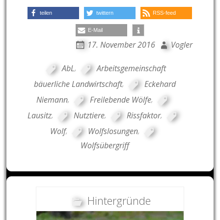
teilen
twittern
RSS-feed
E-Mail
17. November 2016
Vogler
AbL
,
Arbeitsgemeinschaft
bäuerliche Landwirtschaft
,
Eckehard
Niemann
,
Freilebende Wölfe
,
Lausitz
,
Nutztiere
,
Rissfaktor
,
Wolf
,
Wolfslosungen
,
Wolfsübergriff
Hintergründe