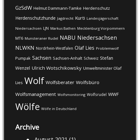
GzSdW
Helmut Dammann-Tamke
Herdenschutz
Kurti
Herdenschutzhunde
Jagdrecht
Landesjägerschaft
LJN
Niedersachsen
Markus Bathen
Mecklenburg Vorpommern
NABU
Niedersachsen
MT6
Munsteraner Rudel
NLWKN
Olaf Lies
Nordrhein-Westfalen
Problemwolf
Sachsen
Stefan
Pumpak
Sachsen-Anhalt
Schweiz
Ulrich Wotschikowsky
Wenzel
Umweltminister Olaf
Wolf
Wolfsberater
Wolfsbüro
Lies
Wolfsmanagement
WWF
Wolfsrudel
Wolfsmonitoring
Wölfe
Wölfe in Deutschland
Archive
August 2021
(1)