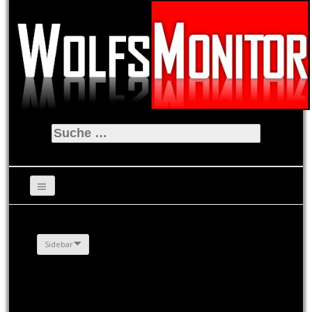
Suche
nach:
Sidebar