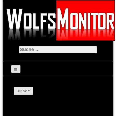
Suche
nach:
Sidebar