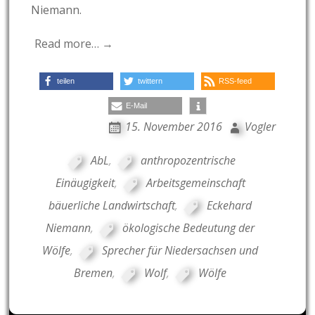
Niemann.
Read more… →
teilen
twittern
RSS-feed
E-Mail
15. November 2016
Vogler
AbL
,
anthropozentrische
Einäugigkeit
,
Arbeitsgemeinschaft
bäuerliche Landwirtschaft
,
Eckehard
Niemann
,
ökologische Bedeutung der
Wölfe
,
Sprecher für Niedersachsen und
Bremen
,
Wolf
,
Wölfe