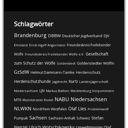
Schlagwörter
Brandenburg
DBBW
DJV
Deutscher Jagdverband
Freundeskreis freilebender
Emsland
Ernst-Ingolf Angermann
Gesellschaft
Wölfe
Freundeskreis Freilebender Wölfe e.V.
zum Schutz der Wölfe
Goldenstedter Wölfin
Goldenstedt
GzSdW
Helmut Dammann-Tamke
Herdenschutz
Kurti
Herdenschutzhunde
Jagdrecht
Landesjägerschaft
LJN
Niedersachsen
Markus Bathen
Mecklenburg Vorpommern
NABU
Niedersachsen
MT6
Munsteraner Rudel
NLWKN
Olaf Lies
Nordrhein-Westfalen
Problemwolf
Sachsen
Stefan
Pumpak
Sachsen-Anhalt
Schweiz
Ulrich Wotschikowsky
Wenzel
Umweltminister Olaf