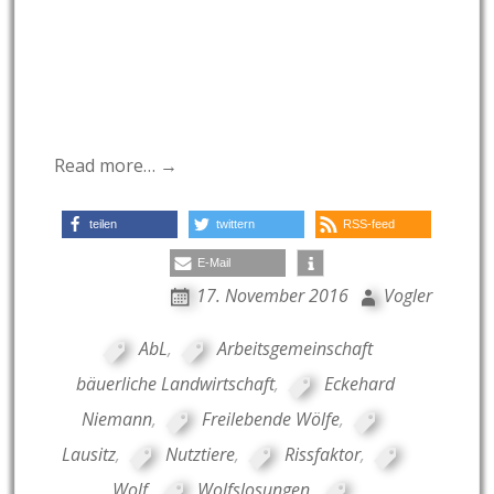
Read more… →
teilen
twittern
RSS-feed
E-Mail
17. November 2016
Vogler
AbL
,
Arbeitsgemeinschaft
bäuerliche Landwirtschaft
,
Eckehard
Niemann
,
Freilebende Wölfe
,
Lausitz
,
Nutztiere
,
Rissfaktor
,
Wolf
,
Wolfslosungen
,