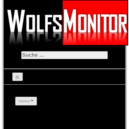
Suche
nach:
Sidebar