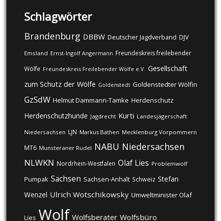
Schlagwörter
Brandenburg
DBBW
DJV
Deutscher Jagdverband
Freundeskreis freilebender
Emsland
Ernst-Ingolf Angermann
Gesellschaft
Wölfe
Freundeskreis Freilebender Wölfe e.V.
zum Schutz der Wölfe
Goldenstedter Wölfin
Goldenstedt
GzSdW
Helmut Dammann-Tamke
Herdenschutz
Kurti
Herdenschutzhunde
Jagdrecht
Landesjägerschaft
LJN
Niedersachsen
Markus Bathen
Mecklenburg Vorpommern
NABU
Niedersachsen
MT6
Munsteraner Rudel
NLWKN
Olaf Lies
Nordrhein-Westfalen
Problemwolf
Sachsen
Stefan
Pumpak
Sachsen-Anhalt
Schweiz
Ulrich Wotschikowsky
Wenzel
Umweltminister Olaf
Wolf
Wolfsberater
Wolfsbüro
Lies