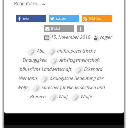
Read more… →
teilen
twittern
RSS-feed
E-Mail
15. November 2016
Vogler
AbL
,
anthropozentrische
Einäugigkeit
,
Arbeitsgemeinschaft
bäuerliche Landwirtschaft
,
Eckehard
Niemann
,
ökologische Bedeutung der
Wölfe
,
Sprecher für Niedersachsen und
Bremen
,
Wolf
,
Wölfe