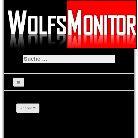
Suche
nach:
Sidebar