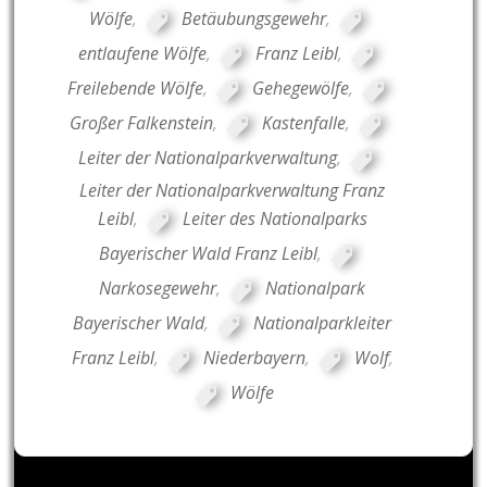
Wölfe
,
Betäubungsgewehr
,
entlaufene Wölfe
,
Franz Leibl
,
Freilebende Wölfe
,
Gehegewölfe
,
Großer Falkenstein
,
Kastenfalle
,
Leiter der Nationalparkverwaltung
,
Leiter der Nationalparkverwaltung Franz
Leibl
,
Leiter des Nationalparks
Bayerischer Wald Franz Leibl
,
Narkosegewehr
,
Nationalpark
Bayerischer Wald
,
Nationalparkleiter
Franz Leibl
,
Niederbayern
,
Wolf
,
Wölfe