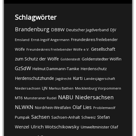
Schlagwörter
Brandenburg
DBBW
DJV
Deutscher Jagdverband
Freundeskreis freilebender
Emsland
Ernst-Ingolf Angermann
Gesellschaft
Wölfe
Freundeskreis Freilebender Wölfe e.V.
zum Schutz der Wölfe
Goldenstedter Wölfin
Goldenstedt
GzSdW
Helmut Dammann-Tamke
Herdenschutz
Kurti
Herdenschutzhunde
Jagdrecht
Landesjägerschaft
LJN
Niedersachsen
Markus Bathen
Mecklenburg Vorpommern
NABU
Niedersachsen
MT6
Munsteraner Rudel
NLWKN
Olaf Lies
Nordrhein-Westfalen
Problemwolf
Sachsen
Stefan
Pumpak
Sachsen-Anhalt
Schweiz
Ulrich Wotschikowsky
Wenzel
Umweltminister Olaf