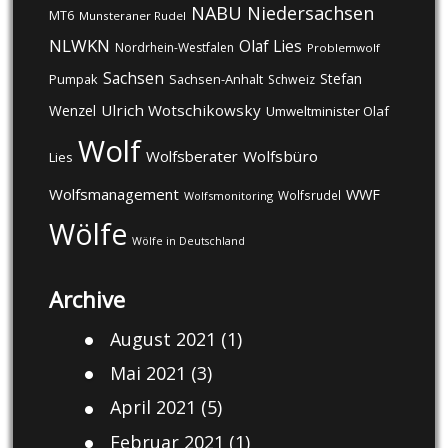
NABU
Niedersachsen
MT6
Munsteraner Rudel
NLWKN
Olaf Lies
Nordrhein-Westfalen
Problemwolf
Sachsen
Stefan
Pumpak
Sachsen-Anhalt
Schweiz
Ulrich Wotschikowsky
Wenzel
Umweltminister Olaf
Wolf
Wolfsberater
Wolfsbüro
Lies
Wolfsmanagement
WWF
Wolfsrudel
Wolfsmonitoring
Wölfe
Wölfe in Deutschland
Archive
August 2021
(1)
Mai 2021
(3)
April 2021
(5)
Februar 2021
(1)