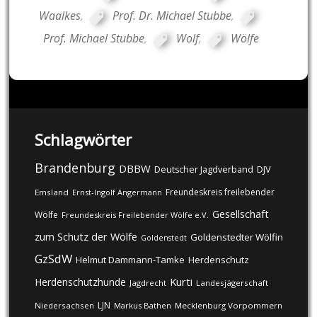
Waalkes
,
Prof. Dr. Michael Stubbe
,
Prof. Michael Stubbe
,
Wolf
,
Wölfe
Schlagwörter
Brandenburg
DBBW
DJV
Deutscher Jagdverband
Freundeskreis freilebender
Emsland
Ernst-Ingolf Angermann
Gesellschaft
Wölfe
Freundeskreis Freilebender Wölfe e.V.
zum Schutz der Wölfe
Goldenstedter Wölfin
Goldenstedt
GzSdW
Helmut Dammann-Tamke
Herdenschutz
Kurti
Herdenschutzhunde
Jagdrecht
Landesjägerschaft
LJN
Niedersachsen
Markus Bathen
Mecklenburg Vorpommern