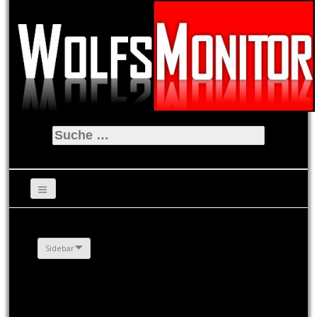
Suche
nach:
Sidebar