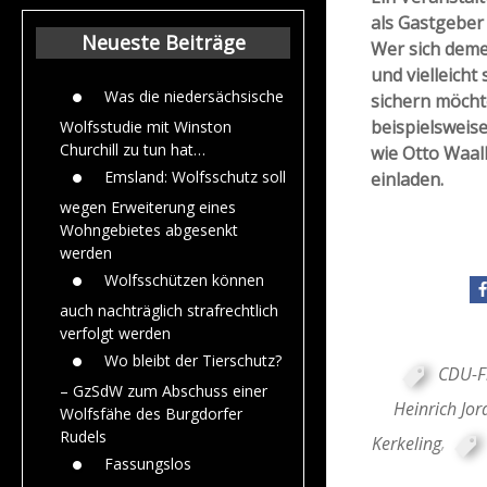
Beiträge aus de
als Gastgeber
Jahr 2015
Neueste Beiträge
Wer sich deme
und vielleich
Was die niedersächsische
sichern möcht
beispielsweis
Wolfsstudie mit Winston
Churchill zu tun hat…
wie Otto Waal
Emsland: Wolfsschutz soll
einladen.
wegen Erweiterung eines
Wohngebietes abgesenkt
werden
Wolfsschützen können
auch nachträglich strafrechtlich
verfolgt werden
Wo bleibt der Tierschutz?
CDU-F
– GzSdW zum Abschuss einer
Heinrich Jor
Wolfsfähe des Burgdorfer
Rudels
Kerkeling
,
Fassungslos