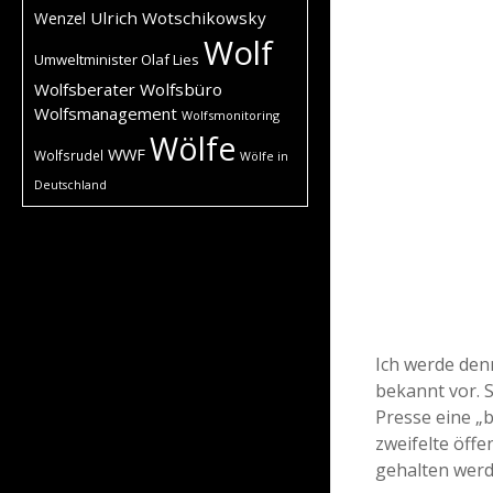
Ulrich Wotschikowsky
Wenzel
Wolf
Umweltminister Olaf Lies
Wolfsberater
Wolfsbüro
Wolfsmanagement
Wolfsmonitoring
Wölfe
WWF
Wolfsrudel
Wölfe in
Deutschland
Ich werde den
bekannt vor. 
Presse eine „
zweifelte öffe
gehalten werde