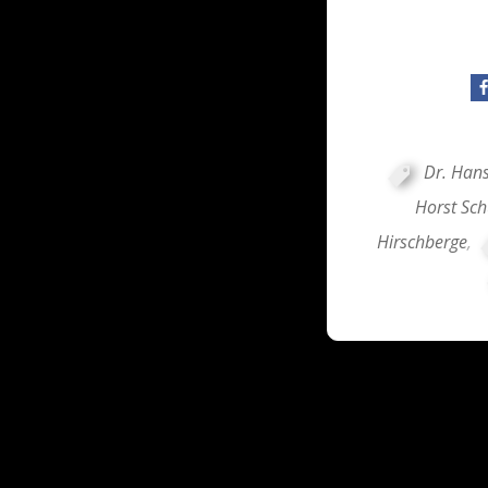
Dr. Hans
Horst Sch
Hirschberge
,