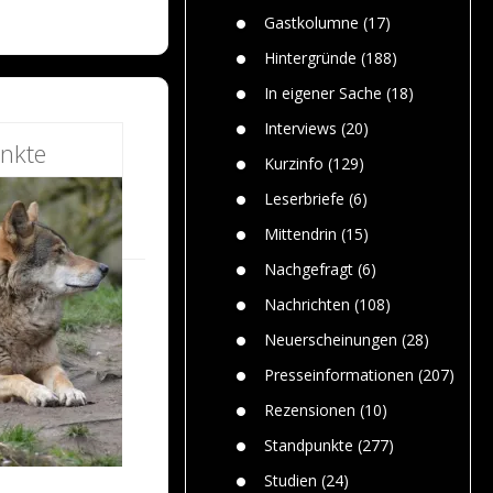
n
Gefährlic
Wolf faszi
Gastkolumne
(17)
Wolfs ge
dem Men
Hintergründe
(188)
Jim Bran
In eigener Sache
(18)
Warum W
Mensche
Interviews
(20)
gelegentl
nkte
Kurzinfo
(129)
Dr. Frank
Die Jagd,
Leserbriefe
(6)
und die J
Mittendrin
(15)
Nachgefragt
(6)
Nachrichten
(108)
Neuerscheinungen
(28)
Presseinformationen
(207)
Rezensionen
(10)
Standpunkte
(277)
Studien
(24)