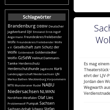
Schlagwörter
Sac
Brandenburg
DBBW
Deutscher
DJV
Jagdverband
Emsland
Ernst-Ingolf
Wol
Freundeskreis freilebender
Angermann
Wölfe
Freundeskreis Freilebender Wölfe
Gesellschaft zum Schutz der
e.V.
Wölfe
Goldenstedter
Goldenstedt
GzSdW
Wölfin
Helmut Dammann-
Tamke
Herdenschutz
Es mag einem 
Kurti
Herdenschutzhunde
Jagdrecht
Theaterstück 
LJN
Landesjägerschaft Niedersachsen
ehrt der LJV-P
Markus Bathen
Mecklenburg Vorpommern
Jordan den Wo
NABU
MT6
Munsteraner Rudel
Wegwarth aus 
Niedersachsen
NLWKN
Verdienstnadel 
Olaf Lies
Nordrhein-Westfalen
Sachsen
Pumpak
Problemwolf
Stefan
Sachsen-Anhalt
Schweiz