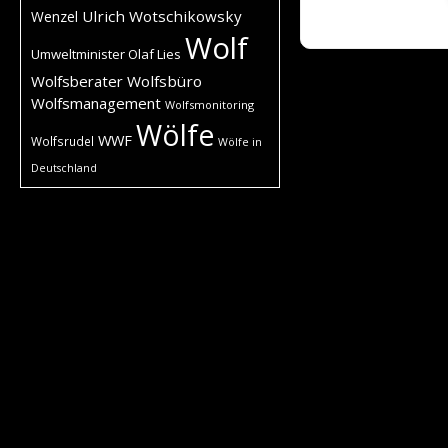
Ulrich Wotschikowsky
Wenzel
Wolf
Umweltminister Olaf Lies
Wolfsberater
Wolfsbüro
Wolfsmanagement
Wolfsmonitoring
Wölfe
WWF
Wolfsrudel
Wölfe in
Deutschland