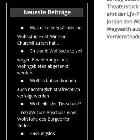
Beiträge aus de
Theaterstück 
Jahr 2015
Neueste Beiträge
ehrt der LJV-P
Jordan den Wo
Was die niedersächsische
Wegwarth aus 
Verdienstnadel 
Wolfsstudie mit Winston
Churchill zu tun hat…
Emsland: Wolfsschutz soll
wegen Erweiterung eines
Wohngebietes abgesenkt
werden
Wolfsschützen können
auch nachträglich strafrechtlich
verfolgt werden
Wo bleibt der Tierschutz?
– GzSdW zum Abschuss einer
Wolfsfähe des Burgdorfer
Rudels
Fassungslos