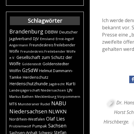
Ich werde den
Schlagwörter
bekannt vor. 
Brandenburg
DBBW
Deutscher
Presse eine „
DJV
Jagdverband
Emsland
Ernst-Ingolf
zweifelte öffe
Freundeskreis freilebender
Angermann
gehalten werde
Wölfe
Freundeskreis Freilebender Wölfe
Gesellschaft zum Schutz der
e.V.
Wölfe
Goldenstedter
Goldenstedt
GzSdW
Wölfin
Helmut Dammann-
Tamke
Herdenschutz
Kurti
Herdenschutzhunde
Jagdrecht
LJN
Landesjägerschaft Niedersachsen
Markus Bathen
Mecklenburg Vorpommern
Dr. Hans
NABU
MT6
Munsteraner Rudel
Niedersachsen
NLWKN
Horst Sch
Olaf Lies
Nordrhein-Westfalen
Hirschberge
,
Sachsen
Pumpak
Problemwolf
Stefan
Sachsen-Anhalt
Schweiz