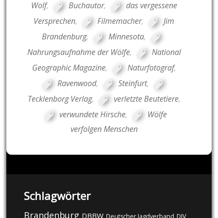
Wolf
,
Buchautor
,
das vergessene
Versprechen
,
Filmemacher
,
Jim
Brandenburg
,
Minnesota
,
Nahrungsaufnahme der Wölfe
,
National
Geographic Magazine
,
Naturfotograf
,
Ravenwood
,
Steinfurt
,
Tecklenborg Verlag
,
verletzte Beutetiere
,
verwundete Hirsche
,
Wölfe
verfolgen Menschen
Schlagwörter
Brandenburg
DBBW
DJV
Deutscher Jagdverband