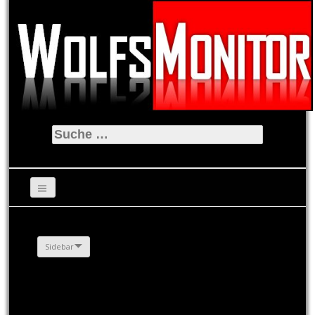
Suche
nach:
Sidebar