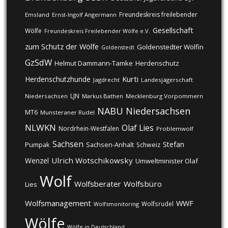
Freundeskreis freilebender
Emsland
Ernst-Ingolf Angermann
Gesellschaft
Wölfe
Freundeskreis Freilebender Wölfe e.V.
zum Schutz der Wölfe
Goldenstedter Wölfin
Goldenstedt
GzSdW
Helmut Dammann-Tamke
Herdenschutz
Kurti
Herdenschutzhunde
Jagdrecht
Landesjägerschaft
LJN
Niedersachsen
Markus Bathen
Mecklenburg Vorpommern
NABU
Niedersachsen
MT6
Munsteraner Rudel
NLWKN
Olaf Lies
Nordrhein-Westfalen
Problemwolf
Sachsen
Stefan
Pumpak
Sachsen-Anhalt
Schweiz
Ulrich Wotschikowsky
Wenzel
Umweltminister Olaf
Wolf
Wolfsberater
Wolfsbüro
Lies
Wolfsmanagement
WWF
Wolfsrudel
Wolfsmonitoring
Wölfe
Wölfe in Deutschland