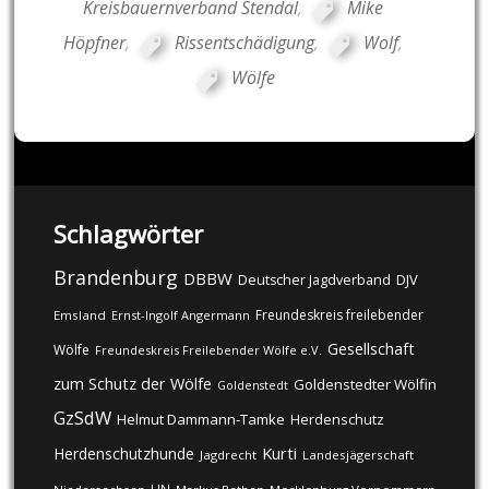
Kreisbauernverband Stendal
,
Mike
Höpfner
,
Rissentschädigung
,
Wolf
,
Wölfe
Schlagwörter
Brandenburg
DBBW
DJV
Deutscher Jagdverband
Freundeskreis freilebender
Emsland
Ernst-Ingolf Angermann
Gesellschaft
Wölfe
Freundeskreis Freilebender Wölfe e.V.
zum Schutz der Wölfe
Goldenstedter Wölfin
Goldenstedt
GzSdW
Helmut Dammann-Tamke
Herdenschutz
Kurti
Herdenschutzhunde
Jagdrecht
Landesjägerschaft