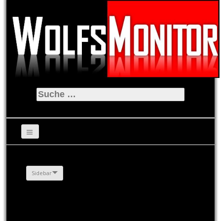
Suche
nach:
Sidebar