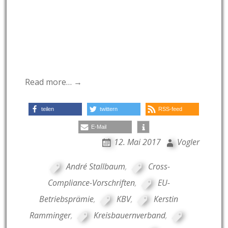
Read more… →
teilen
twittern
RSS-feed
E-Mail
12. Mai 2017
Vogler
André Stallbaum
,
Cross-
Compliance-Vorschriften
,
EU-
Betriebsprämie
,
KBV
,
Kerstin
Ramminger
,
Kreisbauernverband
,