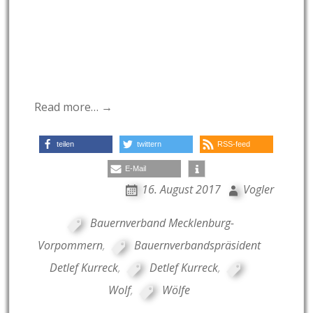
Read more… →
teilen
twittern
RSS-feed
E-Mail
16. August 2017
Vogler
Bauernverband Mecklenburg-
Vorpommern
,
Bauernverbandspräsident
Detlef Kurreck
,
Detlef Kurreck
,
Wolf
,
Wölfe