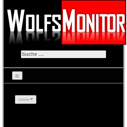
Suche
nach:
Sidebar