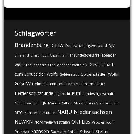
Schlagwörter
Brandenburg
DBBW
DJV
Deutscher Jagdverband
Freundeskreis freilebender
Emsland
Ernst-Ingolf Angermann
Gesellschaft
Wölfe
Freundeskreis Freilebender Wölfe e.V.
zum Schutz der Wölfe
Goldenstedter Wölfin
Goldenstedt
GzSdW
Helmut Dammann-Tamke
Herdenschutz
Kurti
Herdenschutzhunde
Jagdrecht
Landesjägerschaft
LJN
Niedersachsen
Markus Bathen
Mecklenburg Vorpommern
NABU
Niedersachsen
MT6
Munsteraner Rudel
NLWKN
Olaf Lies
Nordrhein-Westfalen
Problemwolf
Sachsen
Stefan
Pumpak
Sachsen-Anhalt
Schweiz