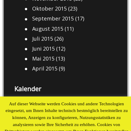
Oktober 2015
(23)
September 2015
(17)
August 2015
(11)
Juli 2015
(26)
Juni 2015
(12)
Mai 2015
(13)
April 2015
(9)
Kalender
August 2026
Auf dieser Webseite werden Cookies und andere Technologien
eingesetzt, um Ihnen Inhalte technisch bestmöglich bereitstellen zu
M
D
M
D
F
S
S
können, Anzeigen zu konfigurieren, Nutzungsstatistiken zu
1
2
analysieren sowie Ihre Sicherheit zu erhöhen. Cookies von
3
4
5
6
7
8
9