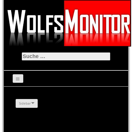
Suche
nach:
Sidebar