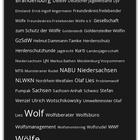
Brandenburg
DBBW
DJV
Deutscher Jagdverband
Freundeskreis freilebender
Emsland
Ernst-Ingolf Angermann
Gesellschaft
Wölfe
Freundeskreis Freilebender Wölfe e.V.
zum Schutz der Wölfe
Goldenstedter Wölfin
Goldenstedt
GzSdW
Helmut Dammann-Tamke
Herdenschutz
Kurti
Herdenschutzhunde
Jagdrecht
Landesjägerschaft
LJN
Niedersachsen
Markus Bathen
Mecklenburg Vorpommern
NABU
Niedersachsen
MT6
Munsteraner Rudel
NLWKN
Olaf Lies
Nordrhein-Westfalen
Problemwolf
Sachsen
Stefan
Pumpak
Sachsen-Anhalt
Schweiz
Ulrich Wotschikowsky
Wenzel
Umweltminister Olaf
Wolf
Wolfsberater
Wolfsbüro
Lies
Wolfsmanagement
WWF
Wolfsrudel
Wolfsmonitoring
Wölfe