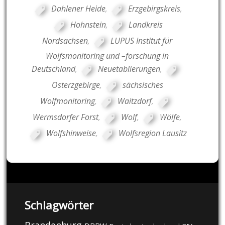
Dahlener Heide
,
Erzgebirgskreis
,
Hohnstein
,
Landkreis
Nordsachsen
,
LUPUS Institut für
Wolfsmonitoring und –forschung in
Deutschland
,
Neuetablierungen
,
Osterzgebirge
,
sächsisches
Wolfmonitoring
,
Waitzdorf
,
Wermsdorfer Forst
,
Wolf
,
Wölfe
,
Wolfshinweise
,
Wolfsregion Lausitz
Schlagwörter