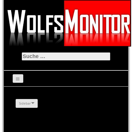
Suche
nach:
Sidebar