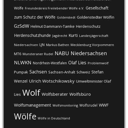
Gesellschaft
Wölfe
Freundeskreis Freilebender Wölfe e.V.
zum Schutz der Wölfe
Goldenstedter Wölfin
Goldenstedt
GzSdW
Helmut Dammann-Tamke
Herdenschutz
Kurti
Herdenschutzhunde
Jagdrecht
Landesjägerschaft
LJN
Niedersachsen
Markus Bathen
Mecklenburg Vorpommern
NABU
Niedersachsen
MT6
Munsteraner Rudel
NLWKN
Olaf Lies
Nordrhein-Westfalen
Problemwolf
Sachsen
Stefan
Pumpak
Sachsen-Anhalt
Schweiz
Ulrich Wotschikowsky
Wenzel
Umweltminister Olaf
Wolf
Wolfsberater
Wolfsbüro
Lies
Wolfsmanagement
WWF
Wolfsrudel
Wolfsmonitoring
Wölfe
Wölfe in Deutschland