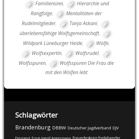
Familiensinn
,
Hierarchie und
Rangfolge
,
Mentalitäten der
Rudelmitglieder
,
Tanja Askani
,
überlebensfähige Wolfsgemeinschaft
,
Wildpark Lüneburger Heide
,
Wölfe
,
Wolfsexpertin
,
Wolfsrudel
,
Wolfsspuren
,
Wolfsspuren Die Frau die
mit den Wölfen lebt
Schlagwörter
Brandenburg
DBBW
DJV
Deutscher Jagdverband
Freundeskreis freilebender
Emsland
Ernst-Ingolf Angermann