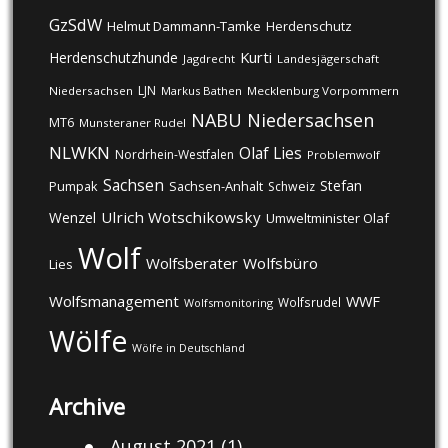
GzSdW
Helmut Dammann-Tamke
Herdenschutz
Kurti
Herdenschutzhunde
Jagdrecht
Landesjägerschaft
LJN
Niedersachsen
Markus Bathen
Mecklenburg Vorpommern
NABU
Niedersachsen
MT6
Munsteraner Rudel
NLWKN
Olaf Lies
Nordrhein-Westfalen
Problemwolf
Sachsen
Stefan
Pumpak
Sachsen-Anhalt
Schweiz
Ulrich Wotschikowsky
Wenzel
Umweltminister Olaf
Wolf
Wolfsberater
Wolfsbüro
Lies
Wolfsmanagement
WWF
Wolfsrudel
Wolfsmonitoring
Wölfe
Wölfe in Deutschland
Archive
August 2021
(1)