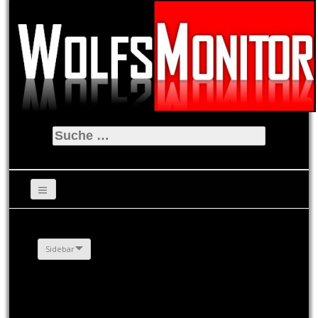
Suche
nach:
Sidebar