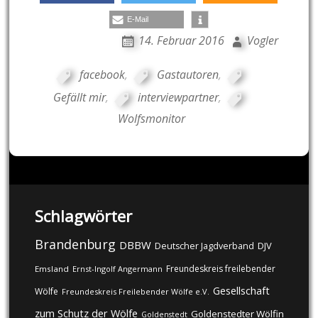
E-Mail
14. Februar 2016
Vogler
facebook
,
Gastautoren
,
Gefällt mir
,
interviewpartner
,
Wolfsmonitor
Schlagwörter
Brandenburg
DBBW
DJV
Deutscher Jagdverband
Freundeskreis freilebender
Emsland
Ernst-Ingolf Angermann
Gesellschaft
Wölfe
Freundeskreis Freilebender Wölfe e.V.
zum Schutz der Wölfe
Goldenstedter Wölfin
Goldenstedt