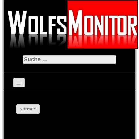
Suche
nach:
Sidebar