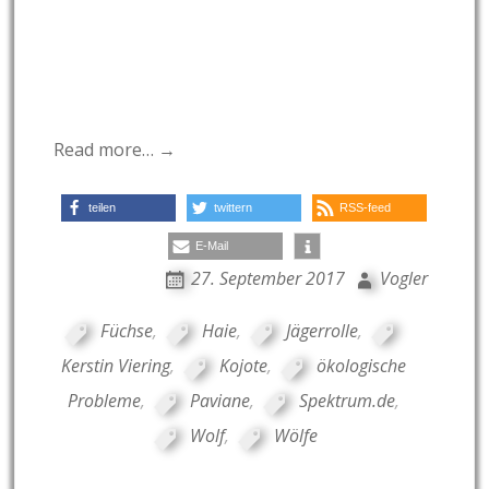
Read more… →
teilen
twittern
RSS-feed
E-Mail
27. September 2017
Vogler
Füchse
,
Haie
,
Jägerrolle
,
Kerstin Viering
,
Kojote
,
ökologische
Probleme
,
Paviane
,
Spektrum.de
,
Wolf
,
Wölfe