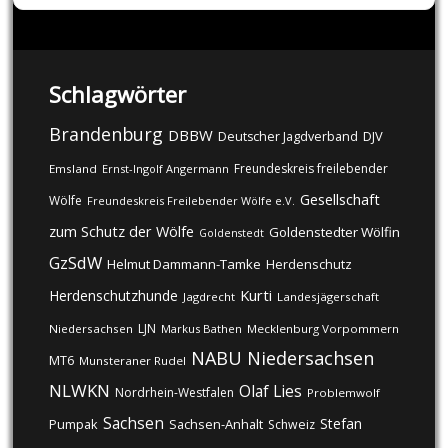
Schlagwörter
Brandenburg
DBBW
DJV
Deutscher Jagdverband
Freundeskreis freilebender
Emsland
Ernst-Ingolf Angermann
Gesellschaft
Wölfe
Freundeskreis Freilebender Wölfe e.V.
zum Schutz der Wölfe
Goldenstedter Wölfin
Goldenstedt
GzSdW
Helmut Dammann-Tamke
Herdenschutz
Kurti
Herdenschutzhunde
Jagdrecht
Landesjägerschaft
LJN
Niedersachsen
Markus Bathen
Mecklenburg Vorpommern
NABU
Niedersachsen
MT6
Munsteraner Rudel
NLWKN
Olaf Lies
Nordrhein-Westfalen
Problemwolf
Sachsen
Stefan
Pumpak
Sachsen-Anhalt
Schweiz