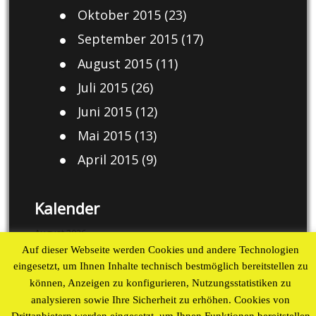
Oktober 2015
(23)
September 2015
(17)
August 2015
(11)
Juli 2015
(26)
Juni 2015
(12)
Mai 2015
(13)
April 2015
(9)
Kalender
August 2026
Auf dieser Webseite werden Cookies und andere Technologien
M
D
M
D
F
S
S
eingesetzt, um Ihnen Inhalte technisch bestmöglich bereitstellen zu
1
2
können, Anzeigen zu konfigurieren, Nutzungsstatistiken zu
3
4
5
6
7
8
9
analysieren sowie Ihre Sicherheit zu erhöhen. Cookies von