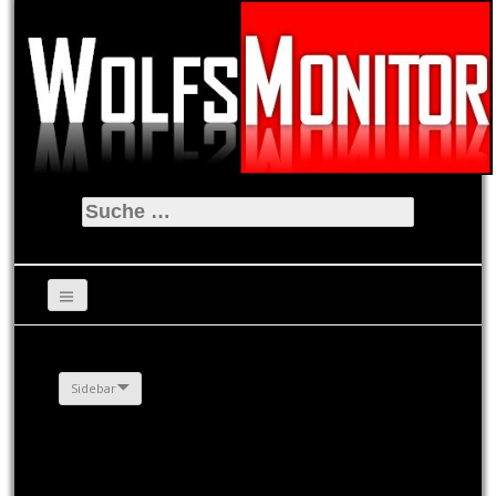
Suche
nach:
Sidebar