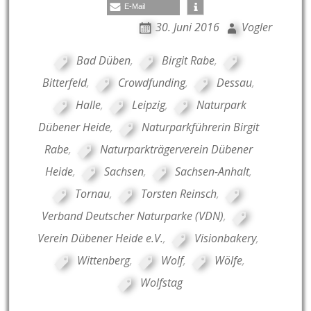
E-Mail
30. Juni 2016
Vogler
Bad Düben
,
Birgit Rabe
,
Bitterfeld
,
Crowdfunding
,
Dessau
,
Halle
,
Leipzig
,
Naturpark
Dübener Heide
,
Naturparkführerin Birgit
Rabe
,
Naturparkträgerverein Dübener
Heide
,
Sachsen
,
Sachsen-Anhalt
,
Tornau
,
Torsten Reinsch
,
Verband Deutscher Naturparke (VDN)
,
Verein Dübener Heide e.V.
,
Visionbakery
,
Wittenberg
,
Wolf
,
Wölfe
,
Wolfstag