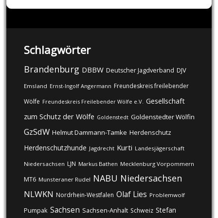
Schlagwörter
Brandenburg
DBBW
DJV
Deutscher Jagdverband
Freundeskreis freilebender
Emsland
Ernst-Ingolf Angermann
Gesellschaft
Wölfe
Freundeskreis Freilebender Wölfe e.V.
zum Schutz der Wölfe
Goldenstedter Wölfin
Goldenstedt
GzSdW
Helmut Dammann-Tamke
Herdenschutz
Kurti
Herdenschutzhunde
Jagdrecht
Landesjägerschaft
LJN
Niedersachsen
Markus Bathen
Mecklenburg Vorpommern
NABU
Niedersachsen
MT6
Munsteraner Rudel
NLWKN
Olaf Lies
Nordrhein-Westfalen
Problemwolf
Sachsen
Stefan
Pumpak
Sachsen-Anhalt
Schweiz