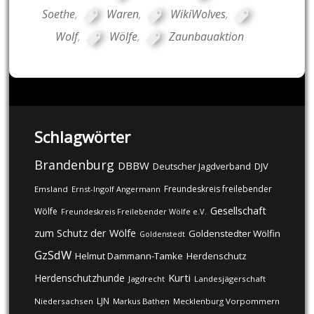
Soethe
,
Waren
,
WikiWolves
,
Wolf
,
Wölfe
,
Zaunbauaktion
Schlagwörter
Brandenburg
DBBW
DJV
Deutscher Jagdverband
Freundeskreis freilebender
Emsland
Ernst-Ingolf Angermann
Gesellschaft
Wölfe
Freundeskreis Freilebender Wölfe e.V.
zum Schutz der Wölfe
Goldenstedter Wölfin
Goldenstedt
GzSdW
Helmut Dammann-Tamke
Herdenschutz
Kurti
Herdenschutzhunde
Jagdrecht
Landesjägerschaft
LJN
Niedersachsen
Markus Bathen
Mecklenburg Vorpommern