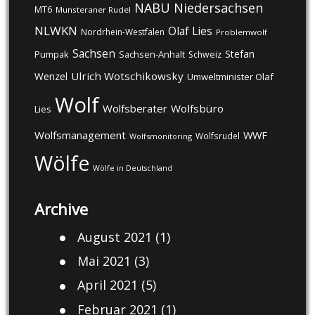
NABU
Niedersachsen
MT6
Munsteraner Rudel
NLWKN
Olaf Lies
Nordrhein-Westfalen
Problemwolf
Sachsen
Stefan
Pumpak
Sachsen-Anhalt
Schweiz
Ulrich Wotschikowsky
Wenzel
Umweltminister Olaf
Wolf
Wolfsberater
Wolfsbüro
Lies
Wolfsmanagement
WWF
Wolfsrudel
Wolfsmonitoring
Wölfe
Wölfe in Deutschland
Archive
August 2021
(1)
Mai 2021
(3)
April 2021
(5)
Februar 2021
(1)