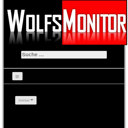
Suche
nach:
Sidebar