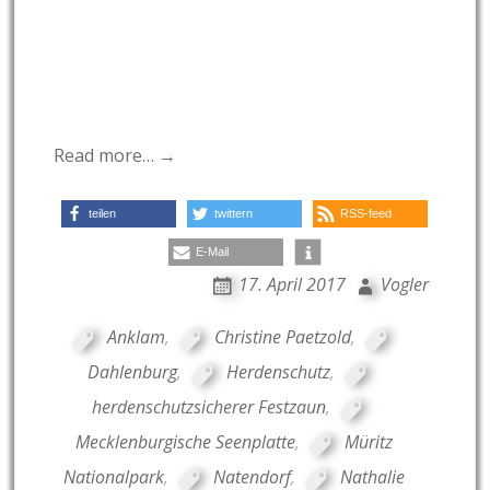
Read more… →
teilen
twittern
RSS-feed
E-Mail
17. April 2017
Vogler
Anklam
,
Christine Paetzold
,
Dahlenburg
,
Herdenschutz
,
herdenschutzsicherer Festzaun
,
Mecklenburgische Seenplatte
,
Müritz
Nationalpark
,
Natendorf
,
Nathalie