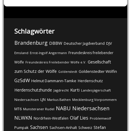
Schlagwörter
Brandenburg
DBBW
DJV
Deutscher Jagdverband
Freundeskreis freilebender
Emsland
Ernst-Ingolf Angermann
Gesellschaft
Wölfe
Freundeskreis Freilebender Wölfe e.V.
zum Schutz der Wölfe
Goldenstedter Wölfin
Goldenstedt
GzSdW
Helmut Dammann-Tamke
Herdenschutz
Kurti
Herdenschutzhunde
Jagdrecht
Landesjägerschaft
LJN
Niedersachsen
Markus Bathen
Mecklenburg Vorpommern
NABU
Niedersachsen
MT6
Munsteraner Rudel
NLWKN
Olaf Lies
Nordrhein-Westfalen
Problemwolf
Sachsen
Stefan
Pumpak
Sachsen-Anhalt
Schweiz