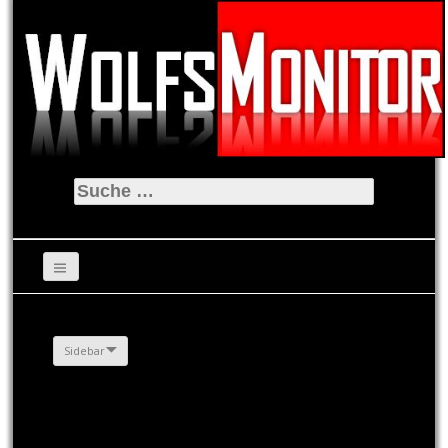
Suche
nach:
Sidebar