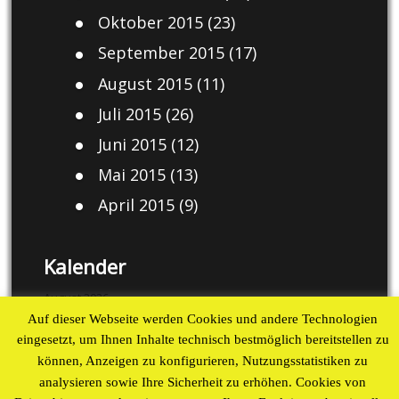
Oktober 2015
(23)
September 2015
(17)
August 2015
(11)
Juli 2015
(26)
Juni 2015
(12)
Mai 2015
(13)
April 2015
(9)
Kalender
August 2026
Auf dieser Webseite werden Cookies und andere Technologien
M
D
M
D
F
S
S
eingesetzt, um Ihnen Inhalte technisch bestmöglich bereitstellen zu
1
2
können, Anzeigen zu konfigurieren, Nutzungsstatistiken zu
3
4
5
6
7
8
9
analysieren sowie Ihre Sicherheit zu erhöhen. Cookies von