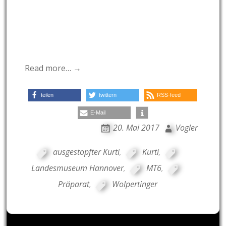
Read more… →
teilen
twittern
RSS-feed
E-Mail
20. Mai 2017
Vogler
ausgestopfter Kurti
,
Kurti
,
Landesmuseum Hannover
,
MT6
,
Präparat
,
Wolpertinger