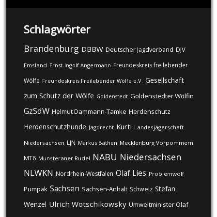
Schlagwörter
Brandenburg
DBBW
DJV
Deutscher Jagdverband
Freundeskreis freilebender
Emsland
Ernst-Ingolf Angermann
Gesellschaft
Wölfe
Freundeskreis Freilebender Wölfe e.V.
zum Schutz der Wölfe
Goldenstedter Wölfin
Goldenstedt
GzSdW
Helmut Dammann-Tamke
Herdenschutz
Kurti
Herdenschutzhunde
Jagdrecht
Landesjägerschaft
LJN
Niedersachsen
Markus Bathen
Mecklenburg Vorpommern
NABU
Niedersachsen
MT6
Munsteraner Rudel
NLWKN
Olaf Lies
Nordrhein-Westfalen
Problemwolf
Sachsen
Stefan
Pumpak
Sachsen-Anhalt
Schweiz
Ulrich Wotschikowsky
Wenzel
Umweltminister Olaf