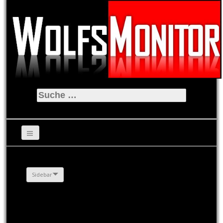
Suche
nach:
Sidebar