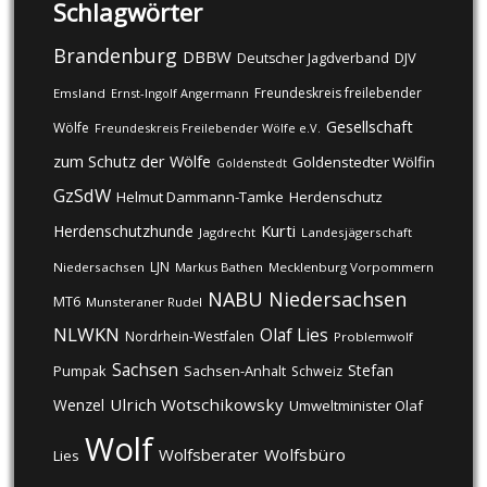
Schlagwörter
Brandenburg
DBBW
DJV
Deutscher Jagdverband
Freundeskreis freilebender
Emsland
Ernst-Ingolf Angermann
Gesellschaft
Wölfe
Freundeskreis Freilebender Wölfe e.V.
zum Schutz der Wölfe
Goldenstedter Wölfin
Goldenstedt
GzSdW
Helmut Dammann-Tamke
Herdenschutz
Kurti
Herdenschutzhunde
Jagdrecht
Landesjägerschaft
LJN
Niedersachsen
Markus Bathen
Mecklenburg Vorpommern
NABU
Niedersachsen
MT6
Munsteraner Rudel
NLWKN
Olaf Lies
Nordrhein-Westfalen
Problemwolf
Sachsen
Stefan
Pumpak
Sachsen-Anhalt
Schweiz
Ulrich Wotschikowsky
Wenzel
Umweltminister Olaf
Wolf
Wolfsberater
Wolfsbüro
Lies