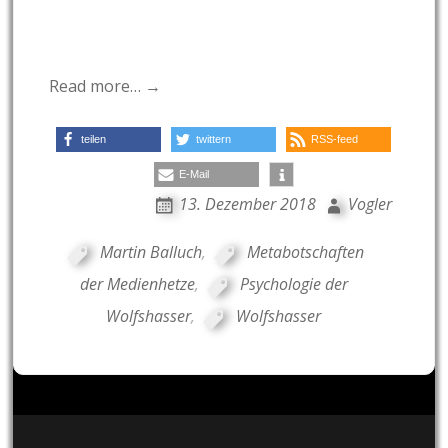
Read more… →
teilen
twittern
RSS-feed
E-Mail
13. Dezember 2018
Vogler
Martin Balluch
,
Metabotschaften
der Medienhetze
,
Psychologie der
Wolfshasser
,
Wolfshasser