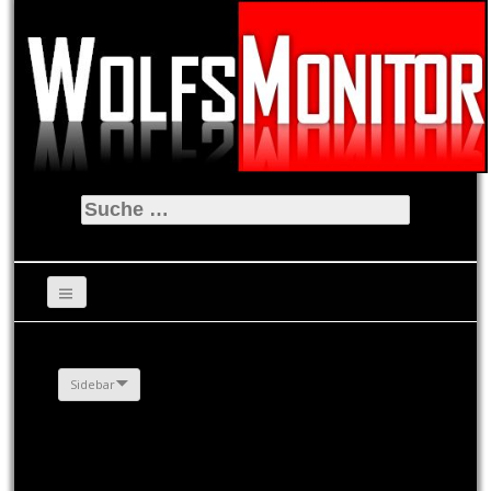
Suche
nach:
Sidebar