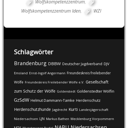
Wolfskompetenzzentrum
,
Wolfskompetenzzentrum Iden
,
WZI
Schlagwörter
Brandenburg
DBBW
DJV
Deutscher Jagdverband
Freundeskreis freilebender
Emsland
Ernst-Ingolf Angermann
Gesellschaft
Wölfe
Freundeskreis Freilebender Wölfe e.V.
zum Schutz der Wölfe
Goldenstedter Wölfin
Goldenstedt
GzSdW
Helmut Dammann-Tamke
Herdenschutz
Kurti
Herdenschutzhunde
Jagdrecht
Landesjägerschaft
LJN
Niedersachsen
Markus Bathen
Mecklenburg Vorpommern
NABU
Niedersachsen
MT6
Munsteraner Rudel