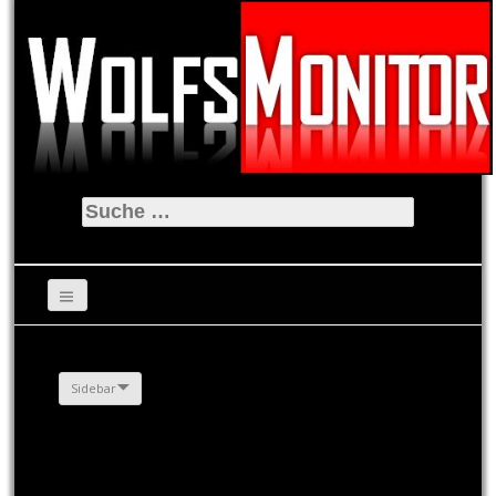
Suche
nach:
Sidebar