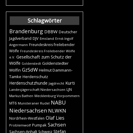
Schlagwörter
Brandenburg
DBBW
Deutscher
DJV
Jagdverband
Emsland
Ernst-Ingolf
Freundeskreis freilebender
Angermann
Wölfe
Freundeskreis Freilebender Wölfe
Gesellschaft zum Schutz der
e.V.
Wölfe
Goldenstedter
Goldenstedt
GzSdW
Wölfin
Helmut Dammann-
Tamke
Herdenschutz
Kurti
Herdenschutzhunde
Jagdrecht
LJN
Landesjägerschaft Niedersachsen
Markus Bathen
Mecklenburg Vorpommern
NABU
MT6
Munsteraner Rudel
Niedersachsen
NLWKN
Olaf Lies
Nordrhein-Westfalen
Sachsen
Pumpak
Problemwolf
Stefan
Sachsen-Anhalt
Schweiz