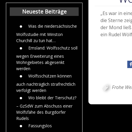
Beiträge aus de
Jahr 2015
Neueste Beiträge
„Es war in ein
die Sterne zei
Was die niedersächsische
der Mond ließ 
ein Rudel Wölf
Wolfsstudie mit Winston
Churchill zu tun hat…
Emsland: Wolfsschutz soll
wegen Erweiterung eines
Wohngebietes abgesenkt
werden
Wolfsschützen können
auch nachträglich strafrechtlich
Frohe We
verfolgt werden
Wo bleibt der Tierschutz?
– GzSdW zum Abschuss einer
Wolfsfähe des Burgdorfer
Rudels
Fassungslos