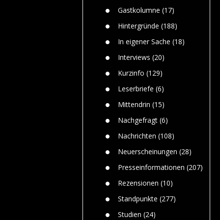
n
Gefährlic
Wolf faszi
Gastkolumne
(17)
Wolfs ge
dem Men
Hintergründe
(188)
Jim Bran
In eigener Sache
(18)
Warum W
Mensche
Interviews
(20)
gelegentl
Kurzinfo
(129)
Dr. Frank
Die Jagd,
Leserbriefe
(6)
und die J
Mittendrin
(15)
Nachgefragt
(6)
Nachrichten
(108)
Neuerscheinungen
(28)
Presseinformationen
(207)
Rezensionen
(10)
Standpunkte
(277)
Studien
(24)