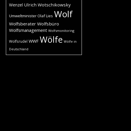
Ulrich Wotschikowsky
Wenzel
Wolf
Umweltminister Olaf Lies
Wolfsberater
Wolfsbüro
Wolfsmanagement
Wolfsmonitoring
Wölfe
WWF
Wolfsrudel
Wölfe in
Deutschland