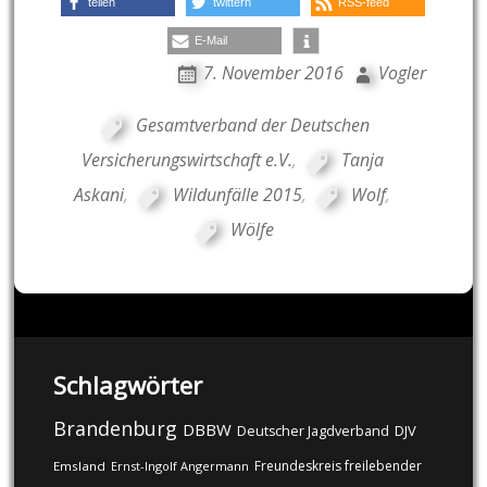
teilen
twittern
RSS-feed
E-Mail
7. November 2016
Vogler
Gesamtverband der Deutschen
Versicherungswirtschaft e.V.
,
Tanja
Askani
,
Wildunfälle 2015
,
Wolf
,
Wölfe
Schlagwörter
Brandenburg
DBBW
DJV
Deutscher Jagdverband
Freundeskreis freilebender
Emsland
Ernst-Ingolf Angermann