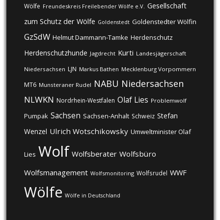
Gesellschaft
Wölfe
Freundeskreis Freilebender Wölfe e.V.
zum Schutz der Wölfe
Goldenstedter Wölfin
Goldenstedt
GzSdW
Helmut Dammann-Tamke
Herdenschutz
Kurti
Herdenschutzhunde
Jagdrecht
Landesjägerschaft
LJN
Niedersachsen
Markus Bathen
Mecklenburg Vorpommern
NABU
Niedersachsen
MT6
Munsteraner Rudel
NLWKN
Olaf Lies
Nordrhein-Westfalen
Problemwolf
Sachsen
Stefan
Pumpak
Sachsen-Anhalt
Schweiz
Ulrich Wotschikowsky
Wenzel
Umweltminister Olaf
Wolf
Wolfsberater
Wolfsbüro
Lies
Wolfsmanagement
WWF
Wolfsrudel
Wolfsmonitoring
Wölfe
Wölfe in Deutschland