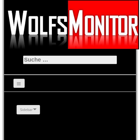
Suche
nach:
Sidebar