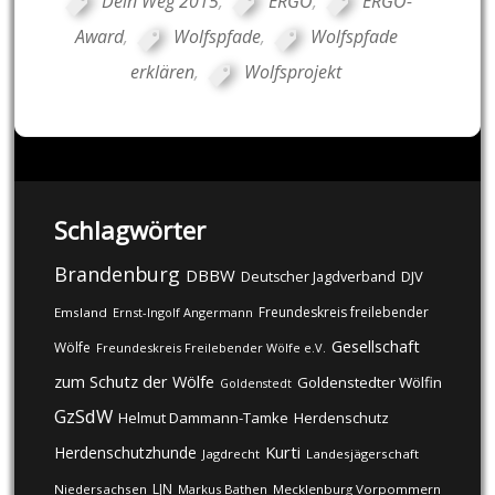
Dein Weg 2015
,
ERGO
,
ERGO-
Award
,
Wolfspfade
,
Wolfspfade
erklären
,
Wolfsprojekt
Schlagwörter
Brandenburg
DBBW
DJV
Deutscher Jagdverband
Freundeskreis freilebender
Emsland
Ernst-Ingolf Angermann
Gesellschaft
Wölfe
Freundeskreis Freilebender Wölfe e.V.
zum Schutz der Wölfe
Goldenstedter Wölfin
Goldenstedt
GzSdW
Helmut Dammann-Tamke
Herdenschutz
Kurti
Herdenschutzhunde
Jagdrecht
Landesjägerschaft
LJN
Niedersachsen
Markus Bathen
Mecklenburg Vorpommern