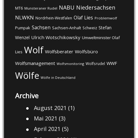
NABU
Niedersachsen
MT6
Munsteraner Rudel
NLWKN
Olaf Lies
Nordrhein-Westfalen
Problemwolf
Sachsen
Stefan
Pumpak
Sachsen-Anhalt
Schweiz
Ulrich Wotschikowsky
Wenzel
Umweltminister Olaf
Wolf
Wolfsberater
Wolfsbüro
Lies
Wolfsmanagement
WWF
Wolfsrudel
Wolfsmonitoring
Wölfe
Wölfe in Deutschland
Archive
August 2021
(1)
Mai 2021
(3)
April 2021
(5)