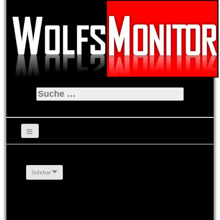
Suche
nach:
Sidebar