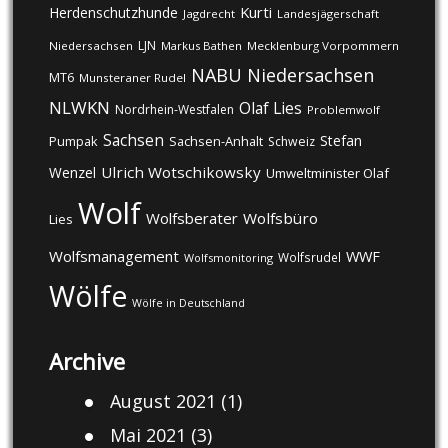
Kurti
Herdenschutzhunde
Jagdrecht
Landesjägerschaft
LJN
Niedersachsen
Markus Bathen
Mecklenburg Vorpommern
NABU
Niedersachsen
MT6
Munsteraner Rudel
NLWKN
Olaf Lies
Nordrhein-Westfalen
Problemwolf
Sachsen
Stefan
Pumpak
Sachsen-Anhalt
Schweiz
Ulrich Wotschikowsky
Wenzel
Umweltminister Olaf
Wolf
Wolfsberater
Wolfsbüro
Lies
Wolfsmanagement
WWF
Wolfsrudel
Wolfsmonitoring
Wölfe
Wölfe in Deutschland
Archive
August 2021
(1)
Mai 2021
(3)