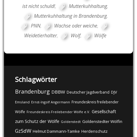
ist nicht schuld!
,
Mutterkuhhaltung
,
Mutterkuhhaltung in Brandenburg
,
PNN
,
Wachse oder weiche
,
Weidetierhalter
,
Wolf
,
Wölfe
Schlagwörter
Brandenburg
DBBW
DJV
Deutscher Jagdverband
Freundeskreis freilebender
Emsland
Ernst-Ingolf Angermann
Gesellschaft
Wölfe
Freundeskreis Freilebender Wölfe e.V.
zum Schutz der Wölfe
Goldenstedter Wölfin
Goldenstedt
GzSdW
Helmut Dammann-Tamke
Herdenschutz