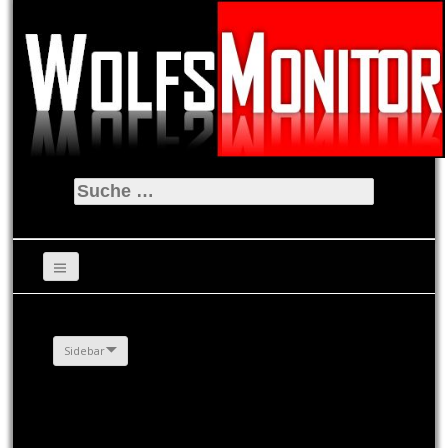
Suche
nach:
Sidebar