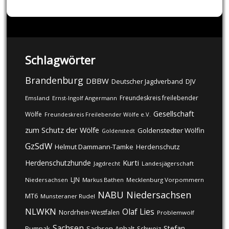
Schlagwörter
Brandenburg
DBBW
DJV
Deutscher Jagdverband
Freundeskreis freilebender
Emsland
Ernst-Ingolf Angermann
Gesellschaft
Wölfe
Freundeskreis Freilebender Wölfe e.V.
zum Schutz der Wölfe
Goldenstedter Wölfin
Goldenstedt
GzSdW
Helmut Dammann-Tamke
Herdenschutz
Kurti
Herdenschutzhunde
Jagdrecht
Landesjägerschaft
LJN
Niedersachsen
Markus Bathen
Mecklenburg Vorpommern
NABU
Niedersachsen
MT6
Munsteraner Rudel
NLWKN
Olaf Lies
Nordrhein-Westfalen
Problemwolf
Sachsen
Stefan
Pumpak
Sachsen-Anhalt
Schweiz