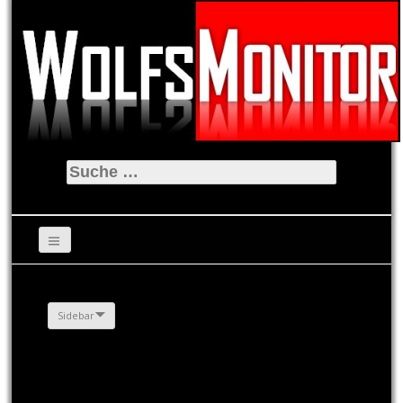
Suche
nach:
Sidebar