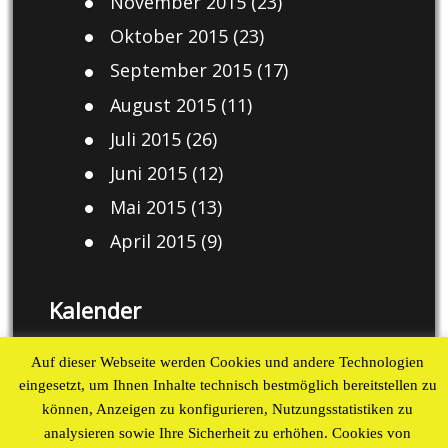
November 2015
(23)
Oktober 2015
(23)
September 2015
(17)
August 2015
(11)
Juli 2015
(26)
Juni 2015
(12)
Mai 2015
(13)
April 2015
(9)
Kalender
August 2026
Auf dieser Webseite werden Cookies und andere Technologien
eingesetzt, um Ihnen Inhalte technisch bestmöglich bereitstellen zu
M
D
M
D
F
S
S
können, Anzeigen zu konfigurieren, Nutzungsstatistiken zu
1
2
analysieren sowie Ihre Sicherheit zu erhöhen. Cookies von
3
4
5
6
7
8
9