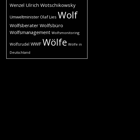
Ulrich Wotschikowsky
Wenzel
Wolf
Umweltminister Olaf Lies
Wolfsberater
Wolfsbüro
Wolfsmanagement
Wolfsmonitoring
Wölfe
WWF
Wolfsrudel
Wölfe in
Deutschland