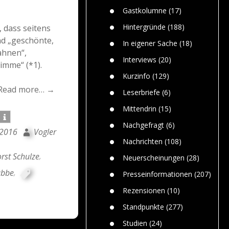
n
Gefährlic
Wolf faszi
Gastkolumne
(17)
Wolfs ge
dem Men
Hintergründe
(188)
 dass seitens
Jim Bran
nd „geschönte,
In eigener Sache
(18)
Warum W
ahnen“,
Mensche
Interviews
(20)
imme“ (*1).
gelegentl
Kurzinfo
(129)
Dr. Frank
Read more… →
Die Jagd,
Leserbriefe
(6)
und die J
Mittendrin
(15)
Nachgefragt
(6)
 2016
Vogler
Nachrichten
(108)
rst Schulze
,
Neuerscheinungen
(28)
ubbe
,
Presseinformationen
(207)
Rezensionen
(10)
Standpunkte
(277)
Studien
(24)