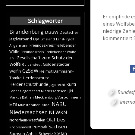
Er empfinde e
Schlagwörter
eines Wolfsbe
niedrige Zahl
Brandenburg
DBBW
Deutscher
kommentiert Sc
DJV
Jagdverband
Emsland
Ernst-Ingolf
Freundeskreis freilebender
Angermann
Wölfe
Freundeskreis Freilebender Wölfe
Gesellschaft zum Schutz der
e.V.
Wölfe
Goldenstedter
Goldenstedt
GzSdW
Wölfin
Helmut Dammann-
Tamke
Herdenschutz
Kurti
Herdenschutzhunde
Jagdrecht
LJN
Landesjägerschaft Niedersachsen
Bundesf
Markus Bathen
Mecklenburg Vorpommern
Intern
NABU
MT6
Munsteraner Rudel
Niedersachsen
NLWKN
Olaf Lies
Nordrhein-Westfalen
Sachsen
Pumpak
Problemwolf
Stefan
Sachsen-Anhalt
Schweiz