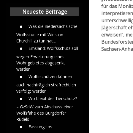
Beiträge aus de
für das Monito
Jahr 2015
Neueste Beiträge
interpretiere
unterschwelli
Was die niedersächsische
Jägerschaft e
erweisen“, mei
Wolfsstudie mit Winston
Churchill zu tun hat…
Bundesforste
Emsland: Wolfsschutz soll
Sachsen-Anhal
wegen Erweiterung eines
Wohngebietes abgesenkt
werden
Wolfsschützen können
auch nachträglich strafrechtlich
verfolgt werden
Wo bleibt der Tierschutz?
– GzSdW zum Abschuss einer
Wolfsfähe des Burgdorfer
Rudels
Fassungslos