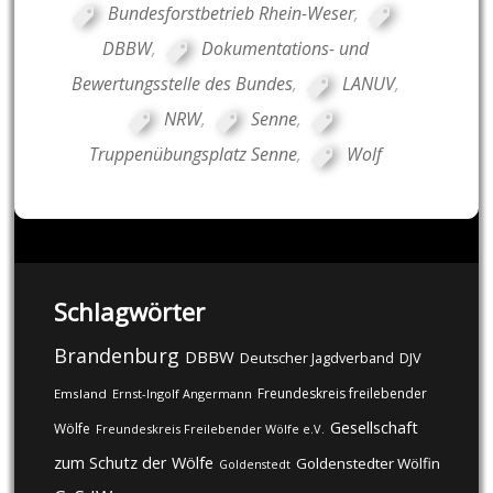
Bundesforstbetrieb Rhein-Weser
,
DBBW
,
Dokumentations- und
Bewertungsstelle des Bundes
,
LANUV
,
NRW
,
Senne
,
Truppenübungsplatz Senne
,
Wolf
Schlagwörter
Brandenburg
DBBW
DJV
Deutscher Jagdverband
Freundeskreis freilebender
Emsland
Ernst-Ingolf Angermann
Gesellschaft
Wölfe
Freundeskreis Freilebender Wölfe e.V.
zum Schutz der Wölfe
Goldenstedter Wölfin
Goldenstedt