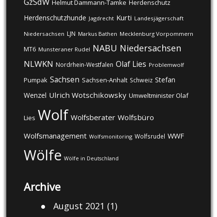
GzSdW
Helmut Dammann-Tamke
Herdenschutz
Kurti
Herdenschutzhunde
Jagdrecht
Landesjägerschaft
LJN
Niedersachsen
Markus Bathen
Mecklenburg Vorpommern
NABU
Niedersachsen
MT6
Munsteraner Rudel
NLWKN
Olaf Lies
Nordrhein-Westfalen
Problemwolf
Sachsen
Stefan
Pumpak
Sachsen-Anhalt
Schweiz
Ulrich Wotschikowsky
Wenzel
Umweltminister Olaf
Wolf
Wolfsberater
Wolfsbüro
Lies
Wolfsmanagement
WWF
Wolfsrudel
Wolfsmonitoring
Wölfe
Wölfe in Deutschland
Archive
August 2021
(1)