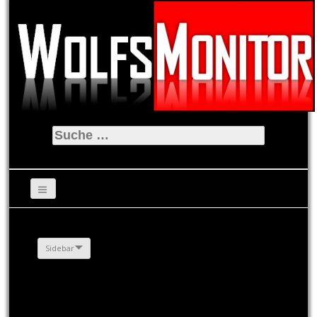
Suche
nach:
Sidebar