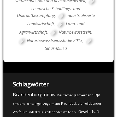
Naturschutz Bau und Reaktorsicherheit
,
chemische Schädlings- und
Unkrautbekämpfung
,
industrialisierte
Landwirtschaft
,
Land- und
Agrarwirtschaft
,
Naturbewusstsein
,
Naturbewusstseinsstudie 2015
,
Sinus-Milieu
Schlagwörter
Brandenburg
DBBW
DJV
Deutscher Jagdverband
Freundeskreis freilebender
Emsland
Ernst-Ingolf Angermann
Gesellschaft
Wölfe
Freundeskreis Freilebender Wölfe e.V.