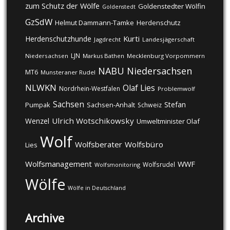
zum Schutz der Wölfe
Goldenstedter Wölfin
Goldenstedt
GzSdW
Helmut Dammann-Tamke
Herdenschutz
Kurti
Herdenschutzhunde
Jagdrecht
Landesjägerschaft
LJN
Niedersachsen
Markus Bathen
Mecklenburg Vorpommern
NABU
Niedersachsen
MT6
Munsteraner Rudel
NLWKN
Olaf Lies
Nordrhein-Westfalen
Problemwolf
Sachsen
Stefan
Pumpak
Sachsen-Anhalt
Schweiz
Ulrich Wotschikowsky
Wenzel
Umweltminister Olaf
Wolf
Wolfsberater
Wolfsbüro
Lies
Wolfsmanagement
WWF
Wolfsrudel
Wolfsmonitoring
Wölfe
Wölfe in Deutschland
Archive