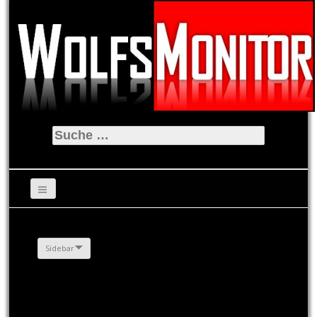
Suche
nach:
Sidebar