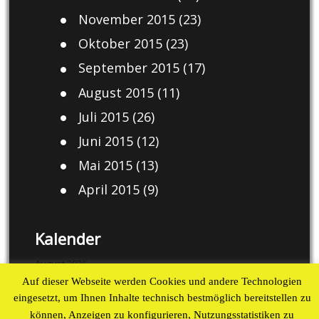
November 2015
(23)
Oktober 2015
(23)
September 2015
(17)
August 2015
(11)
Juli 2015
(26)
Juni 2015
(12)
Mai 2015
(13)
April 2015
(9)
Kalender
August 2026
Auf dieser Webseite werden Cookies und andere Technologien
M
D
M
D
F
S
S
eingesetzt, um Ihnen Inhalte technisch bestmöglich bereitstellen zu
1
2
können, Anzeigen zu konfigurieren, Nutzungsstatistiken zu