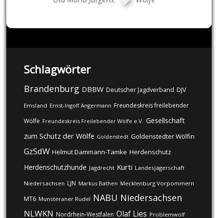
Schlagwörter
Brandenburg
DBBW
DJV
Deutscher Jagdverband
Freundeskreis freilebender
Emsland
Ernst-Ingolf Angermann
Gesellschaft
Wölfe
Freundeskreis Freilebender Wölfe e.V.
zum Schutz der Wölfe
Goldenstedter Wölfin
Goldenstedt
GzSdW
Helmut Dammann-Tamke
Herdenschutz
Kurti
Herdenschutzhunde
Jagdrecht
Landesjägerschaft
LJN
Niedersachsen
Markus Bathen
Mecklenburg Vorpommern
NABU
Niedersachsen
MT6
Munsteraner Rudel
NLWKN
Olaf Lies
Nordrhein-Westfalen
Problemwolf