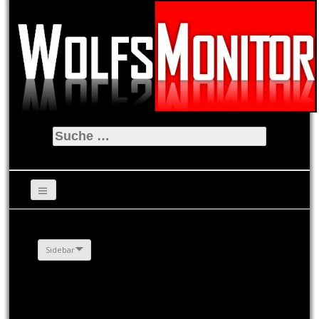
Suche
nach:
Sidebar