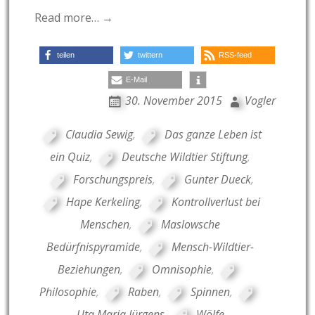
Read more… →
teilen
twittern
RSS-feed
E-Mail
30. November 2015
Vogler
Claudia Sewig
,
Das ganze Leben ist
ein Quiz
,
Deutsche Wildtier Stiftung
,
Forschungspreis
,
Gunter Dueck
,
Hape Kerkeling
,
Kontrollverlust bei
Menschen
,
Maslowsche
Bedürfnispyramide
,
Mensch-Wildtier-
Beziehungen
,
Omnisophie
,
Philosophie
,
Raben
,
Spinnen
,
Uta Maria Jürgens
,
Wölfe