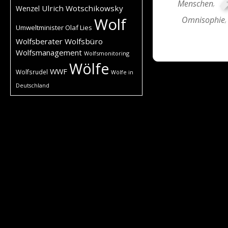
Menschen
,
Ulrich Wotschikowsky
Wenzel
Omnisophie
Wolf
Umweltminister Olaf Lies
Wolfsberater
Wolfsbüro
Wolfsmanagement
Wolfsmonitoring
Wölfe
WWF
Wolfsrudel
Wölfe in
Deutschland