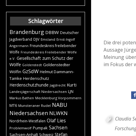
Schlagwörter
Brandenburg
DBBW
Deutscher
DJV
Jagdverband
Emsland
Ernst-Ingolf
Die drei pote
Freundeskreis freilebender
Angermann
Aussage Jürge
Wölfe
Freundeskreis Freilebender Wölfe
Meinung über 
Gesellschaft zum Schutz der
e.V.
im Fokus der 
Wölfe
Goldenstedter
Goldenstedt
GzSdW
Wölfin
Helmut Dammann-
Tamke
Herdenschutz
Kurti
Herdenschutzhunde
Jagdrecht
LJN
Landesjägerschaft Niedersachsen
Markus Bathen
Mecklenburg Vorpommern
NABU
MT6
Munsteraner Rudel
Niedersachsen
NLWKN
Claudia S
Olaf Lies
Nordrhein-Westfalen
Sachsen
Forschung
Pumpak
Problemwolf
Stefan
Sachsen-Anhalt
Schweiz