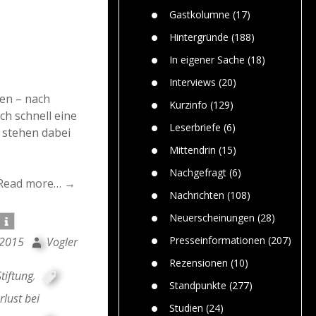
n
Gefährlic
Wolf faszi
Gastkolumne
(17)
Wolfs ge
dem Men
Hintergründe
(188)
Jim Bran
In eigener Sache
(18)
Warum W
Mensche
Interviews
(20)
gelegentl
nen – nach
Kurzinfo
(129)
Dr. Frank
h schnell eine
Die Jagd,
Leserbriefe
(6)
 stehen dabei
und die J
Mittendrin
(15)
Nachgefragt
(6)
Read more… →
Nachrichten
(108)
Neuerscheinungen
(28)
Presseinformationen
(207)
 2015
Vogler
Rezensionen
(10)
tiftung
,
Standpunkte
(277)
rlust bei
Studien
(24)