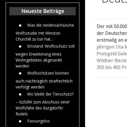
Beiträge aus de
Jahr 2015
Neueste Beiträge
Was die niedersächsische
Der mit 50.00
der Deutschen
Wolfsstudie mit Winston
Churchill zu tun hat…
erstmalig an 
Emsland: Wolfsschutz soll
jährigen Uta 
Preisgeld Gel
wegen Erweiterung eines
Wildtier-Bezie
Wohngebietes abgesenkt
werden
300 bis 400 P
Wolfsschützen können
auch nachträglich strafrechtlich
verfolgt werden
Wo bleibt der Tierschutz?
– GzSdW zum Abschuss einer
Wolfsfähe des Burgdorfer
Rudels
Fassungslos