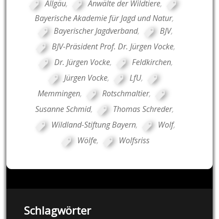
Allgäu
,
Anwälte der Wildtiere
,
Bayerische Akademie für Jagd und Natur
,
Bayerischer Jagdverband
,
BJV
,
BJV-Präsident Prof. Dr. Jürgen Vocke
,
Dr. Jürgen Vocke
,
Feldkirchen
,
Jürgen Vocke
,
LfU
,
Memmingen
,
Rotschmaltier
,
Susanne Schmid
,
Thomas Schreder
,
Wildland-Stiftung Bayern
,
Wolf
,
Wölfe
,
Wolfsriss
Schlagwörter