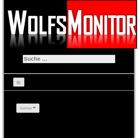
Suche
nach:
Sidebar