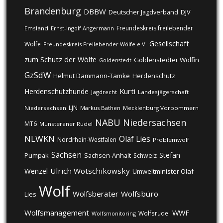
Brandenburg
DBBW
DJV
Deutscher Jagdverband
Freundeskreis freilebender
Emsland
Ernst-Ingolf Angermann
Gesellschaft
Wölfe
Freundeskreis Freilebender Wölfe e.V.
zum Schutz der Wölfe
Goldenstedter Wölfin
Goldenstedt
GzSdW
Helmut Dammann-Tamke
Herdenschutz
Kurti
Herdenschutzhunde
Jagdrecht
Landesjägerschaft
LJN
Niedersachsen
Markus Bathen
Mecklenburg Vorpommern
NABU
Niedersachsen
MT6
Munsteraner Rudel
NLWKN
Olaf Lies
Nordrhein-Westfalen
Problemwolf
Sachsen
Stefan
Pumpak
Sachsen-Anhalt
Schweiz
Ulrich Wotschikowsky
Wenzel
Umweltminister Olaf
Wolf
Wolfsberater
Wolfsbüro
Lies
Wolfsmanagement
WWF
Wolfsrudel
Wolfsmonitoring