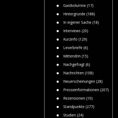
n
Gefährlic
Wolf faszi
Gastkolumne
(17)
Wolfs ge
dem Men
Hintergründe
(188)
Jim Bran
In eigener Sache
(18)
Warum W
Mensche
Interviews
(20)
gelegentl
Kurzinfo
(129)
Dr. Frank
Die Jagd,
Leserbriefe
(6)
und die J
Mittendrin
(15)
Nachgefragt
(6)
Nachrichten
(108)
Neuerscheinungen
(28)
Presseinformationen
(207)
Rezensionen
(10)
Standpunkte
(277)
Studien
(24)