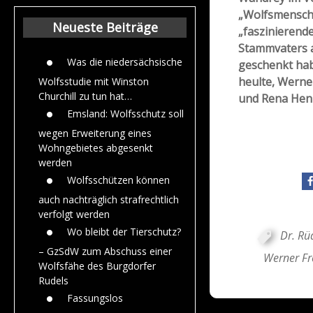
Beiträge aus de
„Wolfsmensch
Jahr 2015
Neueste Beiträge
„faszinierende
Stammvaters 
Was die niedersächsische
geschenkt hab
heulte, Werne
Wolfsstudie mit Winston
Churchill zu tun hat…
und Rena Henk
Emsland: Wolfsschutz soll
wegen Erweiterung eines
Wohngebietes abgesenkt
werden
Wolfsschützen können
auch nachträglich strafrechtlich
verfolgt werden
Wo bleibt der Tierschutz?
Dr. Rü
– GzSdW zum Abschuss einer
Werner F
Wolfsfähe des Burgdorfer
Rudels
Fassungslos