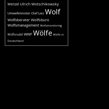
Ulrich Wotschikowsky
Wenzel
Wolf
Umweltminister Olaf Lies
Wolfsberater
Wolfsbüro
Wolfsmanagement
Wolfsmonitoring
Wölfe
WWF
Wolfsrudel
Wölfe in
Deutschland