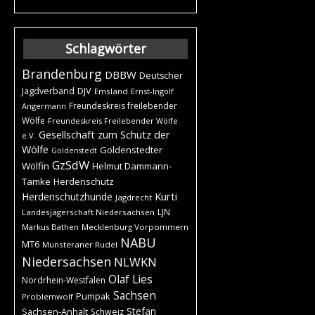
Schlagwörter
Brandenburg
DBBW
Deutscher
DJV
Jagdverband
Emsland
Ernst-Ingolf
Freundeskreis freilebender
Angermann
Wölfe
Freundeskreis Freilebender Wölfe
Gesellschaft zum Schutz der
e.V.
Wölfe
Goldenstedter
Goldenstedt
GzSdW
Wölfin
Helmut Dammann-
Tamke
Herdenschutz
Kurti
Herdenschutzhunde
Jagdrecht
LJN
Landesjägerschaft Niedersachsen
Markus Bathen
Mecklenburg Vorpommern
NABU
MT6
Munsteraner Rudel
Niedersachsen
NLWKN
Olaf Lies
Nordrhein-Westfalen
Sachsen
Pumpak
Problemwolf
Stefan
Sachsen-Anhalt
Schweiz