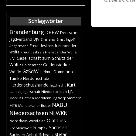
Schlagwörter
Brandenburg
DBBW
Deutscher
DJV
Jagdverband
Emsland
Ernst-Ingolf
Freundeskreis freilebender
Angermann
Wölfe
Freundeskreis Freilebender Wölfe
Gesellschaft zum Schutz der
e.V.
Wölfe
Goldenstedter
Goldenstedt
GzSdW
Wölfin
Helmut Dammann-
Tamke
Herdenschutz
Kurti
Herdenschutzhunde
Jagdrecht
LJN
Landesjägerschaft Niedersachsen
Markus Bathen
Mecklenburg Vorpommern
NABU
MT6
Munsteraner Rudel
Niedersachsen
NLWKN
Olaf Lies
Nordrhein-Westfalen
Sachsen
Pumpak
Problemwolf
Stefan
Sachsen-Anhalt
Schweiz