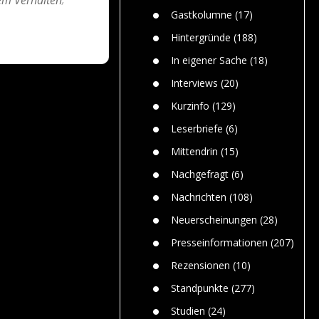
n
Gefährlic
Wolf faszi
Gastkolumne
(17)
Wolfs ge
dem Men
Hintergründe
(188)
Jim Bran
In eigener Sache
(18)
Warum W
Mensche
Interviews
(20)
gelegentl
Kurzinfo
(129)
Dr. Frank
Die Jagd,
Leserbriefe
(6)
und die J
Mittendrin
(15)
Nachgefragt
(6)
Nachrichten
(108)
Neuerscheinungen
(28)
Presseinformationen
(207)
Rezensionen
(10)
Standpunkte
(277)
Studien
(24)