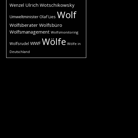
Ulrich Wotschikowsky
Wenzel
Wolf
Umweltminister Olaf Lies
Wolfsberater
Wolfsbüro
Wolfsmanagement
Wolfsmonitoring
Wölfe
WWF
Wolfsrudel
Wölfe in
Deutschland