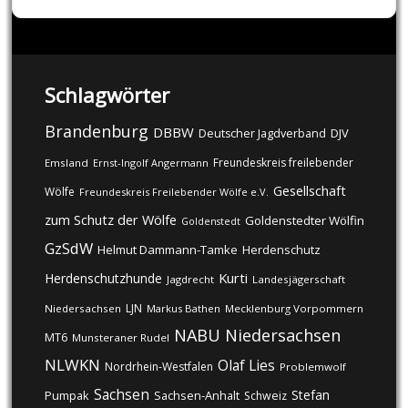
Schlagwörter
Brandenburg
DBBW
DJV
Deutscher Jagdverband
Freundeskreis freilebender
Emsland
Ernst-Ingolf Angermann
Gesellschaft
Wölfe
Freundeskreis Freilebender Wölfe e.V.
zum Schutz der Wölfe
Goldenstedter Wölfin
Goldenstedt
GzSdW
Helmut Dammann-Tamke
Herdenschutz
Kurti
Herdenschutzhunde
Jagdrecht
Landesjägerschaft
LJN
Niedersachsen
Markus Bathen
Mecklenburg Vorpommern
NABU
Niedersachsen
MT6
Munsteraner Rudel
NLWKN
Olaf Lies
Nordrhein-Westfalen
Problemwolf
Sachsen
Stefan
Pumpak
Sachsen-Anhalt
Schweiz