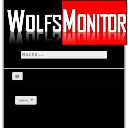
Suche
nach:
Sidebar