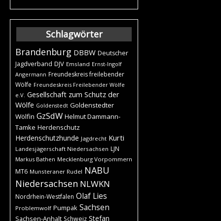
Schlagwörter
Brandenburg
DBBW
Deutscher
DJV
Jagdverband
Emsland
Ernst-Ingolf
Freundeskreis freilebender
Angermann
Wölfe
Freundeskreis Freilebender Wölfe
Gesellschaft zum Schutz der
e.V.
Wölfe
Goldenstedter
Goldenstedt
GzSdW
Wölfin
Helmut Dammann-
Tamke
Herdenschutz
Kurti
Herdenschutzhunde
Jagdrecht
LJN
Landesjägerschaft Niedersachsen
Markus Bathen
Mecklenburg Vorpommern
NABU
MT6
Munsteraner Rudel
Niedersachsen
NLWKN
Olaf Lies
Nordrhein-Westfalen
Sachsen
Pumpak
Problemwolf
Stefan
Sachsen-Anhalt
Schweiz