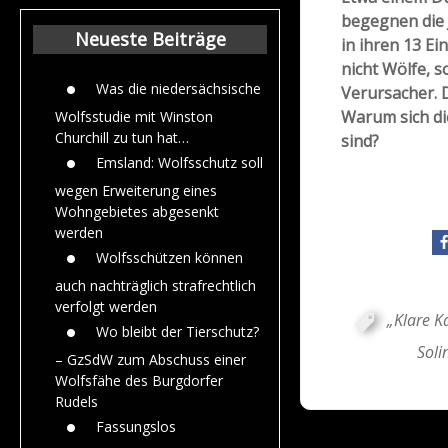
Beiträge aus de
begegnen die 
Jahr 2015
Neueste Beiträge
in ihren 13 Ei
nicht Wölfe, 
Was die niedersächsische
Verursacher. 
Warum sich die
Wolfsstudie mit Winston
Churchill zu tun hat…
sind?
Emsland: Wolfsschutz soll
wegen Erweiterung eines
Wohngebietes abgesenkt
werden
Wolfsschützen können
auch nachträglich strafrechtlich
verfolgt werden
„Klare K
Wo bleibt der Tierschutz?
Soli
– GzSdW zum Abschuss einer
Wolfsfähe des Burgdorfer
Rudels
Fassungslos