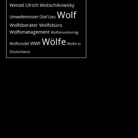
Ulrich Wotschikowsky
Wenzel
Wolf
Umweltminister Olaf Lies
Wolfsberater
Wolfsbüro
Wolfsmanagement
Wolfsmonitoring
Wölfe
WWF
Wolfsrudel
Wölfe in
Deutschland