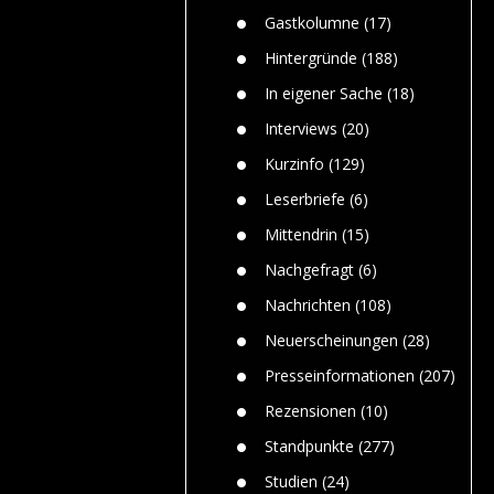
n
Gefährlic
Wolf faszi
Gastkolumne
(17)
Wolfs ge
dem Men
Hintergründe
(188)
Jim Bran
In eigener Sache
(18)
Warum W
Mensche
Interviews
(20)
gelegentl
Kurzinfo
(129)
Dr. Frank
Die Jagd,
Leserbriefe
(6)
und die J
Mittendrin
(15)
Nachgefragt
(6)
Nachrichten
(108)
Neuerscheinungen
(28)
Presseinformationen
(207)
Rezensionen
(10)
Standpunkte
(277)
Studien
(24)