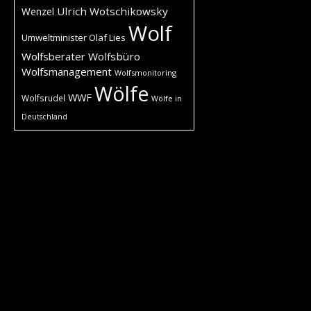
Ulrich Wotschikowsky
Wenzel
Wolf
Umweltminister Olaf Lies
Wolfsberater
Wolfsbüro
Wolfsmanagement
Wolfsmonitoring
Wölfe
WWF
Wolfsrudel
Wölfe in
Deutschland