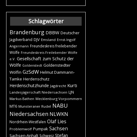
Schlagwörter
Brandenburg
DBBW
Deutscher
DJV
Jagdverband
Emsland
Ernst-Ingolf
Freundeskreis freilebender
Angermann
Wölfe
Freundeskreis Freilebender Wölfe
Gesellschaft zum Schutz der
e.V.
Wölfe
Goldenstedter
Goldenstedt
GzSdW
Wölfin
Helmut Dammann-
Tamke
Herdenschutz
Kurti
Herdenschutzhunde
Jagdrecht
LJN
Landesjägerschaft Niedersachsen
Markus Bathen
Mecklenburg Vorpommern
NABU
MT6
Munsteraner Rudel
Niedersachsen
NLWKN
Olaf Lies
Nordrhein-Westfalen
Sachsen
Pumpak
Problemwolf
Stefan
Sachsen-Anhalt
Schweiz