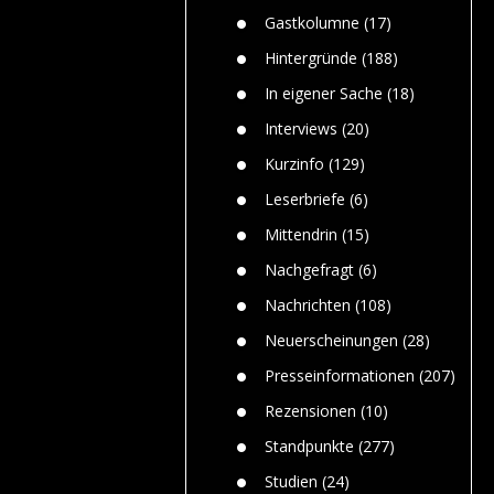
n
Gefährlic
Wolf faszi
Gastkolumne
(17)
Wolfs ge
dem Men
Hintergründe
(188)
Jim Bran
In eigener Sache
(18)
Warum W
Mensche
Interviews
(20)
gelegentl
Kurzinfo
(129)
Dr. Frank
Die Jagd,
Leserbriefe
(6)
und die J
Mittendrin
(15)
Nachgefragt
(6)
Nachrichten
(108)
Neuerscheinungen
(28)
Presseinformationen
(207)
Rezensionen
(10)
Standpunkte
(277)
Studien
(24)