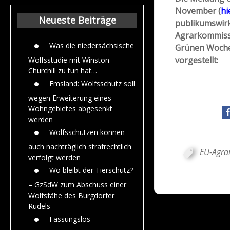
Beiträge aus de
November (
hi
Jahr 2015
Neueste Beiträge
publikumswir
Agrarkommissa
Was die niedersächsische
Grünen Woche
vorgestellt:
Wolfsstudie mit Winston
Churchill zu tun hat…
Emsland: Wolfsschutz soll
wegen Erweiterung eines
Wohngebietes abgesenkt
werden
Wolfsschützen können
auch nachträglich strafrechtlich
EU-Agra
verfolgt werden
Wo bleibt der Tierschutz?
– GzSdW zum Abschuss einer
Wolfsfähe des Burgdorfer
Rudels
Fassungslos