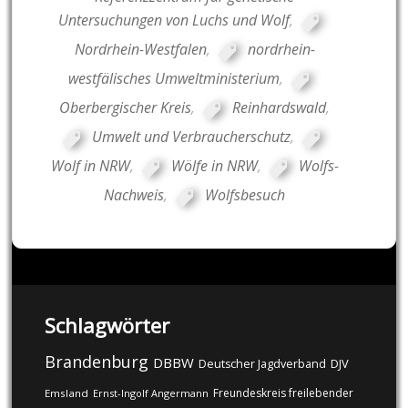
Untersuchungen von Luchs und Wolf
,
Nordrhein-Westfalen
,
nordrhein-
westfälisches Umweltministerium
,
Oberbergischer Kreis
,
Reinhardswald
,
Umwelt und Verbraucherschutz
,
Wolf in NRW
,
Wölfe in NRW
,
Wolfs-
Nachweis
,
Wolfsbesuch
Schlagwörter
Brandenburg
DBBW
DJV
Deutscher Jagdverband
Freundeskreis freilebender
Emsland
Ernst-Ingolf Angermann