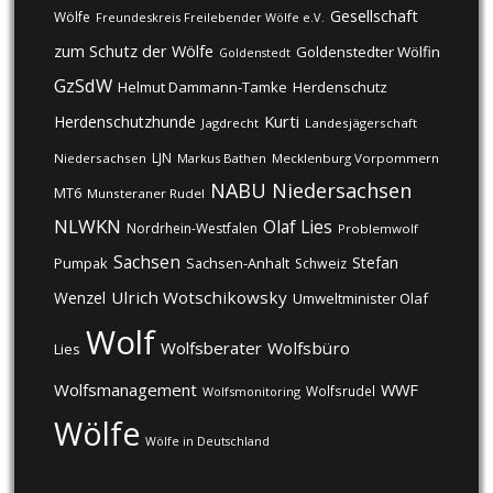
Gesellschaft
Wölfe
Freundeskreis Freilebender Wölfe e.V.
zum Schutz der Wölfe
Goldenstedter Wölfin
Goldenstedt
GzSdW
Helmut Dammann-Tamke
Herdenschutz
Kurti
Herdenschutzhunde
Jagdrecht
Landesjägerschaft
LJN
Niedersachsen
Markus Bathen
Mecklenburg Vorpommern
NABU
Niedersachsen
MT6
Munsteraner Rudel
NLWKN
Olaf Lies
Nordrhein-Westfalen
Problemwolf
Sachsen
Stefan
Pumpak
Sachsen-Anhalt
Schweiz
Ulrich Wotschikowsky
Wenzel
Umweltminister Olaf
Wolf
Wolfsberater
Wolfsbüro
Lies
Wolfsmanagement
WWF
Wolfsrudel
Wolfsmonitoring
Wölfe
Wölfe in Deutschland