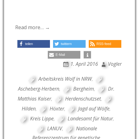
Read more… →
teilen
twittern
RSS-feed
E-Mail
1. April 2016
Vogler
Arbeitskreis Wolf in NRW
,
Ascheberg-Herbern
,
Bergheim
,
Dr.
Matthias Kaiser
,
Herdenschutzset
,
Hilden
,
Höxter
,
Jagd auf Wölfe
,
Kreis Lippe
,
Landesamt für Natur
,
LANUV
,
Nationale
Referenzzentrum für genetische