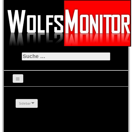
Suche
nach:
Sidebar