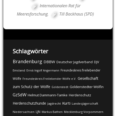
Internationalen Rat für
Meeresforschung
,
Till Backhaus (SPD)
Schlagwörter
Brandenburg
DBBW
DJV
Deutscher Jagdverband
Freundeskreis freilebender
Emsland
Ernst-Ingolf Angermann
Gesellschaft
Wölfe
Freundeskreis Freilebender Wölfe e.V.
zum Schutz der Wölfe
Goldenstedter Wölfin
Goldenstedt
GzSdW
Helmut Dammann-Tamke
Herdenschutz
Kurti
Herdenschutzhunde
Jagdrecht
Landesjägerschaft
LJN
Niedersachsen
Markus Bathen
Mecklenburg Vorpommern