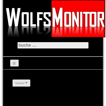
Suche
nach:
Sidebar