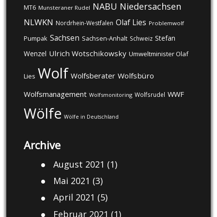
NABU
Niedersachsen
MT6
Munsteraner Rudel
NLWKN
Olaf Lies
Nordrhein-Westfalen
Problemwolf
Sachsen
Stefan
Pumpak
Sachsen-Anhalt
Schweiz
Ulrich Wotschikowsky
Wenzel
Umweltminister Olaf
Wolf
Wolfsberater
Wolfsbüro
Lies
Wolfsmanagement
WWF
Wolfsrudel
Wolfsmonitoring
Wölfe
Wölfe in Deutschland
Archive
August 2021
(1)
Mai 2021
(3)
April 2021
(5)
Februar 2021
(1)