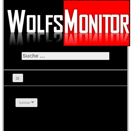
Suche
nach:
Sidebar