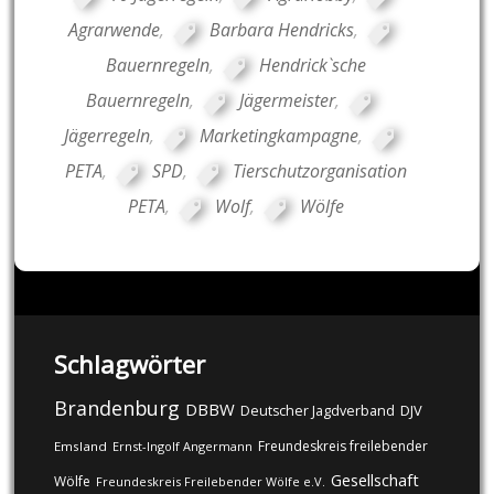
Agrarwende
,
Barbara Hendricks
,
Bauernregeln
,
Hendrick`sche
Bauernregeln
,
Jägermeister
,
Jägerregeln
,
Marketingkampagne
,
PETA
,
SPD
,
Tierschutzorganisation
PETA
,
Wolf
,
Wölfe
Schlagwörter
Brandenburg
DBBW
DJV
Deutscher Jagdverband
Freundeskreis freilebender
Emsland
Ernst-Ingolf Angermann
Gesellschaft
Wölfe
Freundeskreis Freilebender Wölfe e.V.