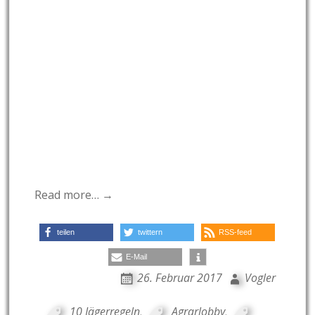
Read more… →
teilen
twittern
RSS-feed
E-Mail
26. Februar 2017
Vogler
10 Jägerregeln
,
Agrarlobby
,