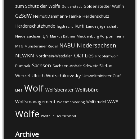
zum Schutz der Wölfe
Goldenstedter Wölfin
Goldenstedt
GzSdW
Helmut Dammann-Tamke
Herdenschutz
Kurti
Herdenschutzhunde
Jagdrecht
Landesjägerschaft
LJN
Niedersachsen
Markus Bathen
Mecklenburg Vorpommern
NABU
Niedersachsen
MT6
Munsteraner Rudel
NLWKN
Olaf Lies
Nordrhein-Westfalen
Problemwolf
Sachsen
Stefan
Pumpak
Sachsen-Anhalt
Schweiz
Ulrich Wotschikowsky
Wenzel
Umweltminister Olaf
Wolf
Wolfsberater
Wolfsbüro
Lies
Wolfsmanagement
WWF
Wolfsrudel
Wolfsmonitoring
Wölfe
Wölfe in Deutschland
Archive