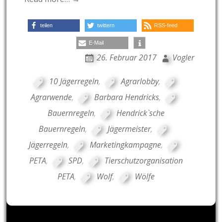
teilen
twittern
RSS-feed
E-Mail
26. Februar 2017
Vogler
10 Jägerregeln
,
Agrarlobby
,
Agrarwende
,
Barbara Hendricks
,
Bauernregeln
,
Hendrick`sche
Bauernregeln
,
Jägermeister
,
Jägerregeln
,
Marketingkampagne
,
PETA
,
SPD
,
Tierschutzorganisation
PETA
,
Wolf
,
Wölfe