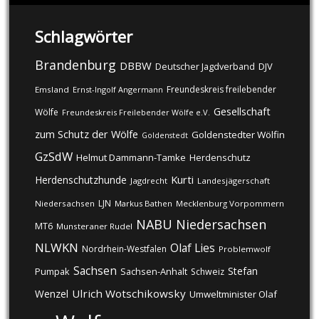
Schlagwörter
Brandenburg
DBBW
DJV
Deutscher Jagdverband
Freundeskreis freilebender
Emsland
Ernst-Ingolf Angermann
Gesellschaft
Wölfe
Freundeskreis Freilebender Wölfe e.V.
zum Schutz der Wölfe
Goldenstedter Wölfin
Goldenstedt
GzSdW
Helmut Dammann-Tamke
Herdenschutz
Kurti
Herdenschutzhunde
Jagdrecht
Landesjägerschaft
LJN
Niedersachsen
Markus Bathen
Mecklenburg Vorpommern
NABU
Niedersachsen
MT6
Munsteraner Rudel
NLWKN
Olaf Lies
Nordrhein-Westfalen
Problemwolf
Sachsen
Stefan
Pumpak
Sachsen-Anhalt
Schweiz
Ulrich Wotschikowsky
Wenzel
Umweltminister Olaf