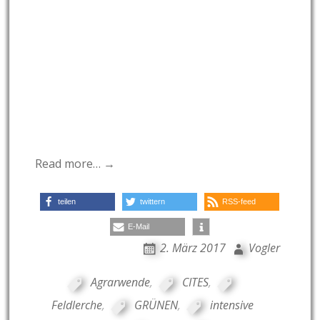
Read more… →
teilen
twittern
RSS-feed
E-Mail
2. März 2017
Vogler
Agrarwende
,
CITES
,
Feldlerche
,
GRÜNEN
,
intensive