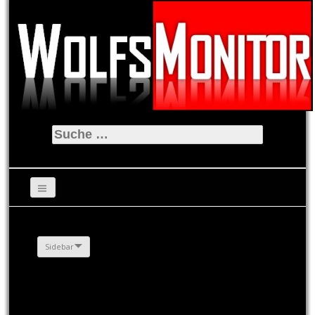
Suche
nach:
Sidebar