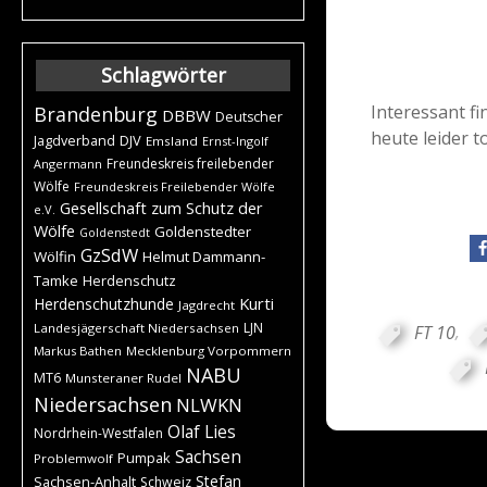
Schlagwörter
Interessant f
Brandenburg
DBBW
Deutscher
heute leider t
DJV
Jagdverband
Emsland
Ernst-Ingolf
Freundeskreis freilebender
Angermann
Wölfe
Freundeskreis Freilebender Wölfe
Gesellschaft zum Schutz der
e.V.
Wölfe
Goldenstedter
Goldenstedt
GzSdW
Wölfin
Helmut Dammann-
Tamke
Herdenschutz
Kurti
Herdenschutzhunde
Jagdrecht
LJN
Landesjägerschaft Niedersachsen
FT 10
,
Markus Bathen
Mecklenburg Vorpommern
NABU
MT6
Munsteraner Rudel
Niedersachsen
NLWKN
Olaf Lies
Nordrhein-Westfalen
Sachsen
Pumpak
Problemwolf
Stefan
Sachsen-Anhalt
Schweiz