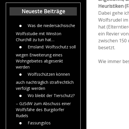
Beiträge aus de
Heuristiken (
Jahr 2015
Neueste Beiträge
Dabei gehe ic
Wolfsrudel im
Was die niedersächsische
hat (Elterntie
ein Revier von
Wolfsstudie mit Winston
Churchill zu tun hat…
zwischen 150 
Emsland: Wolfsschutz soll
besetzt.
wegen Erweiterung eines
Wie immer bes
Wohngebietes abgesenkt
werden
Wolfsschützen können
auch nachträglich strafrechtlich
verfolgt werden
Wo bleibt der Tierschutz?
– GzSdW zum Abschuss einer
Wolfsfähe des Burgdorfer
Rudels
Fassungslos