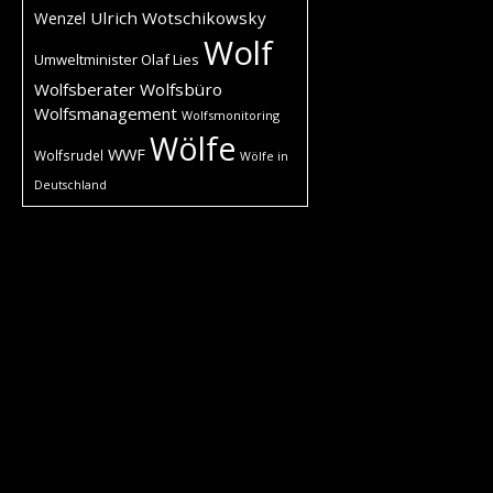
Ulrich Wotschikowsky
Wenzel
Wolf
Umweltminister Olaf Lies
Wolfsberater
Wolfsbüro
Wolfsmanagement
Wolfsmonitoring
Wölfe
WWF
Wolfsrudel
Wölfe in
Deutschland