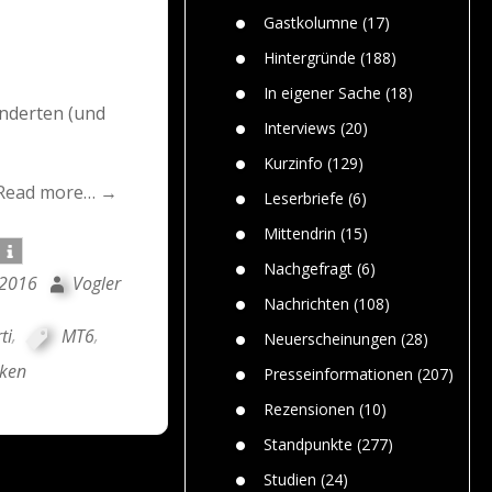
n
Gefährlic
Wolf faszi
Gastkolumne
(17)
Wolfs ge
dem Men
Hintergründe
(188)
Jim Bran
In eigener Sache
(18)
Warum W
enderten (und
Mensche
Interviews
(20)
gelegentl
Kurzinfo
(129)
Dr. Frank
Read more… →
Die Jagd,
Leserbriefe
(6)
und die J
Mittendrin
(15)
Nachgefragt
(6)
 2016
Vogler
Nachrichten
(108)
ti
,
MT6
,
Neuerscheinungen
(28)
iken
Presseinformationen
(207)
Rezensionen
(10)
Standpunkte
(277)
Studien
(24)