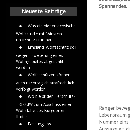
Beiträge aus de
Spannendes.
Jahr 2015
Neueste Beiträge
Was die niedersächsische
Wolfsstudie mit Winston
Churchill zu tun hat…
Emsland: Wolfsschutz soll
wegen Erweiterung eines
Wohngebietes abgesenkt
werden
Wolfsschützen können
auch nachträglich strafrechtlich
verfolgt werden
Wo bleibt der Tierschutz?
– GzSdW zum Abschuss einer
Ranger bewegen
Wolfsfähe des Burgdorfer
Lebensraum ge
Rudels
Nummer eins zu
Fassungslos
Aussage als di