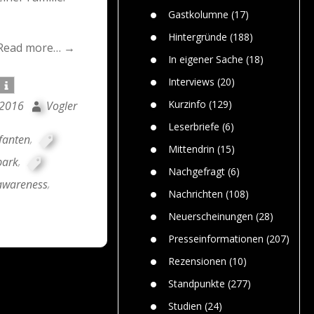
n
Gefährlic
Wolf faszi
Gastkolumne
(17)
Wolfs ge
dem Men
Hintergründe
(188)
Read more… →
Jim Bran
In eigener Sache
(18)
Warum W
Mensche
Interviews
(20)
gelegentl
Kurzinfo
(129)
 2016
Vogler
Dr. Frank
Die Jagd,
Leserbriefe
(6)
und die J
efanten
,
Mittendrin
(15)
park
,
Nachgefragt
(6)
 awareness
,
Nachrichten
(108)
Neuerscheinungen
(28)
Presseinformationen
(207)
Rezensionen
(10)
Standpunkte
(277)
Studien
(24)