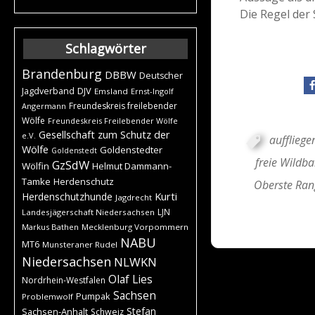
Die Regel der 
Schlagwörter
Brandenburg
DBBW
Deutscher
DJV
Jagdverband
Emsland
Ernst-Ingolf
Freundeskreis freilebender
Angermann
Wölfe
Freundeskreis Freilebender Wölfe
Gesellschaft zum Schutz der
e.V.
auffliege
Wölfe
Goldenstedter
Goldenstedt
freie Wildb
GzSdW
Wölfin
Helmut Dammann-
Tamke
Herdenschutz
Oberste Ran
Kurti
Herdenschutzhunde
Jagdrecht
LJN
Landesjägerschaft Niedersachsen
Markus Bathen
Mecklenburg Vorpommern
NABU
MT6
Munsteraner Rudel
Niedersachsen
NLWKN
Olaf Lies
Nordrhein-Westfalen
Sachsen
Pumpak
Problemwolf
Stefan
Sachsen-Anhalt
Schweiz