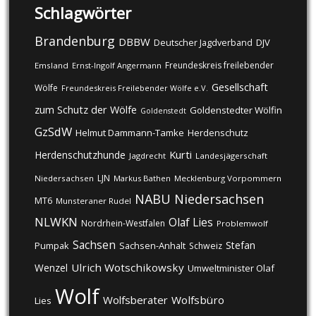
Schlagwörter
Brandenburg
DBBW
DJV
Deutscher Jagdverband
Freundeskreis freilebender
Emsland
Ernst-Ingolf Angermann
Gesellschaft
Wölfe
Freundeskreis Freilebender Wölfe e.V.
zum Schutz der Wölfe
Goldenstedter Wölfin
Goldenstedt
GzSdW
Helmut Dammann-Tamke
Herdenschutz
Kurti
Herdenschutzhunde
Jagdrecht
Landesjägerschaft
LJN
Niedersachsen
Markus Bathen
Mecklenburg Vorpommern
NABU
Niedersachsen
MT6
Munsteraner Rudel
NLWKN
Olaf Lies
Nordrhein-Westfalen
Problemwolf
Sachsen
Stefan
Pumpak
Sachsen-Anhalt
Schweiz
Ulrich Wotschikowsky
Wenzel
Umweltminister Olaf
Wolf
Wolfsberater
Wolfsbüro
Lies