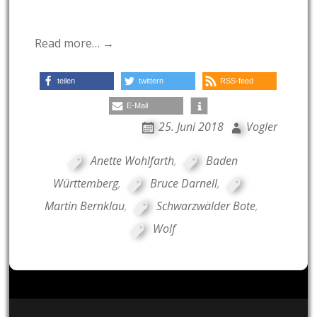
Read more… →
teilen
twittern
RSS-feed
E-Mail
25. Juni 2018
Vogler
Anette Wohlfarth
,
Baden
Württemberg
,
Bruce Darnell
,
Martin Bernklau
,
Schwarzwälder Bote
,
Wolf