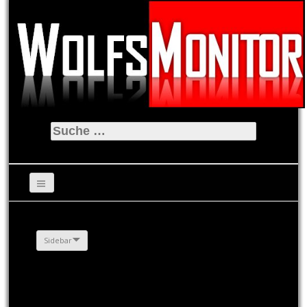
Suche
nach:
Sidebar