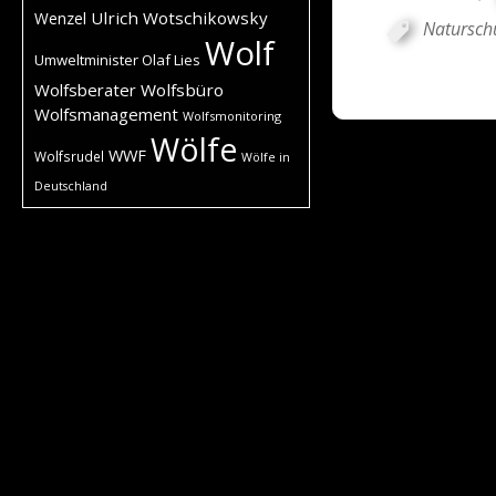
Ulrich Wotschikowsky
Wenzel
Natursch
Wolf
Umweltminister Olaf Lies
Wolfsberater
Wolfsbüro
Wolfsmanagement
Wolfsmonitoring
Wölfe
WWF
Wolfsrudel
Wölfe in
Deutschland