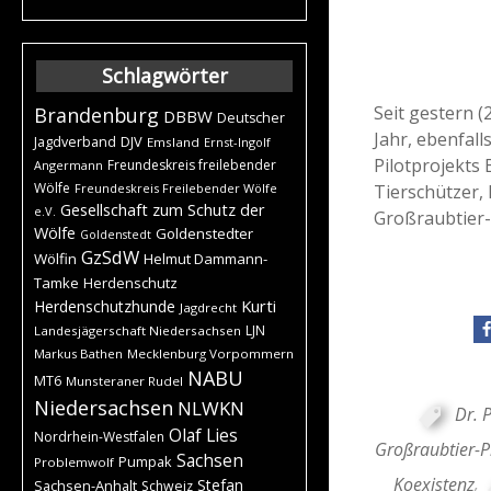
Schlagwörter
Seit gestern 
Brandenburg
DBBW
Deutscher
Jahr, ebenfal
DJV
Jagdverband
Emsland
Ernst-Ingolf
Pilotprojekts
Freundeskreis freilebender
Angermann
Wölfe
Tierschützer, 
Freundeskreis Freilebender Wölfe
Gesellschaft zum Schutz der
e.V.
Großraubtier-P
Wölfe
Goldenstedter
Goldenstedt
GzSdW
Wölfin
Helmut Dammann-
Tamke
Herdenschutz
Kurti
Herdenschutzhunde
Jagdrecht
LJN
Landesjägerschaft Niedersachsen
Markus Bathen
Mecklenburg Vorpommern
NABU
MT6
Munsteraner Rudel
Niedersachsen
NLWKN
Dr. 
Olaf Lies
Nordrhein-Westfalen
Großraubtier-P
Sachsen
Pumpak
Problemwolf
Koexistenz
,
Stefan
Sachsen-Anhalt
Schweiz