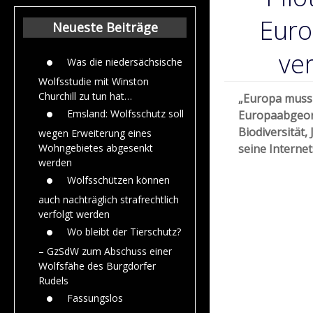
Beiträge aus de
Jahr 2015
Euro
Neueste Beiträge
ve
Was die niedersächsische
Wolfsstudie mit Winston
Churchill zu tun hat…
„Europa muss 
Emsland: Wolfsschutz soll
Europaabgeord
Biodiversität, 
wegen Erweiterung eines
seine Interne
Wohngebietes abgesenkt
werden
Wolfsschützen können
auch nachträglich strafrechtlich
verfolgt werden
Wo bleibt der Tierschutz?
– GzSdW zum Abschuss einer
Wolfsfähe des Burgdorfer
Rudels
Fassungslos