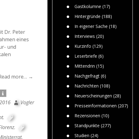
n
Gefährlic
Wolf faszi
Gastkolumne
(17)
Wolfs ge
dem Men
Hintergründe
(188)
Jim Bran
In eigener Sache
(18)
Warum W
it
Dr. Peter
Mensche
Interviews
(20)
Rahmen eines
gelegentl
Kurzinfo
(129)
ur- und
Dr. Frank
kalen
Die Jagd,
Leserbriefe
(6)
und die J
Mittendrin
(15)
Nachgefragt
(6)
Read more… →
Nachrichten
(108)
Neuerscheinungen
(28)
 2016
Vogler
Presseinformationen
(207)
Rezensionen
(10)
nt
,
Standpunkte
(277)
Florenz
,
Studien
(24)
Ministerrat
,