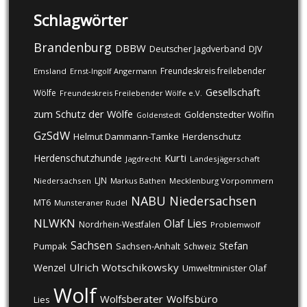
Schlagwörter
Brandenburg
DBBW
DJV
Deutscher Jagdverband
Freundeskreis freilebender
Emsland
Ernst-Ingolf Angermann
Gesellschaft
Wölfe
Freundeskreis Freilebender Wölfe e.V.
zum Schutz der Wölfe
Goldenstedter Wölfin
Goldenstedt
GzSdW
Helmut Dammann-Tamke
Herdenschutz
Kurti
Herdenschutzhunde
Jagdrecht
Landesjägerschaft
LJN
Niedersachsen
Markus Bathen
Mecklenburg Vorpommern
NABU
Niedersachsen
MT6
Munsteraner Rudel
NLWKN
Olaf Lies
Nordrhein-Westfalen
Problemwolf
Sachsen
Stefan
Pumpak
Sachsen-Anhalt
Schweiz
Ulrich Wotschikowsky
Wenzel
Umweltminister Olaf
Wolf
Wolfsberater
Wolfsbüro
Lies