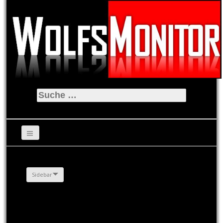
Suche
nach:
Sidebar