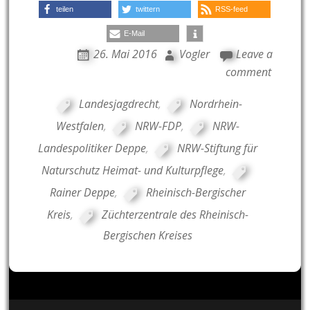
teilen
twittern
RSS-feed
E-Mail
26. Mai 2016
Vogler
Leave a
comment
Landesjagdrecht
,
Nordrhein-
Westfalen
,
NRW-FDP
,
NRW-
Landespolitiker Deppe
,
NRW-Stiftung für
Naturschutz Heimat- und Kulturpflege
,
Rainer Deppe
,
Rheinisch-Bergischer
Kreis
,
Züchterzentrale des Rheinisch-
Bergischen Kreises