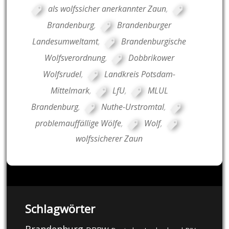
als wolfssicher anerkannter Zaun
,
Brandenburg
,
Brandenburger
Landesumweltamt
,
Brandenburgische
Wolfsverordnung
,
Dobbrikower
Wolfsrudel
,
Landkreis Potsdam-
Mittelmark
,
LfU
,
MLUL
Brandenburg
,
Nuthe-Urstromtal
,
problemauffällige Wölfe
,
Wolf
,
wolfssicherer Zaun
Schlagwörter