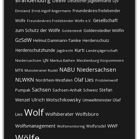
Brandenburg
DBBW
DJV
Deutscher Jagdverband
Freundeskreis freilebender
Emsland
Ernst-Ingolf Angermann
Gesellschaft
Wölfe
Freundeskreis Freilebender Wölfe e.V.
zum Schutz der Wölfe
Goldenstedter Wölfin
Goldenstedt
GzSdW
Helmut Dammann-Tamke
Herdenschutz
Kurti
Herdenschutzhunde
Jagdrecht
Landesjägerschaft
LJN
Niedersachsen
Markus Bathen
Mecklenburg Vorpommern
NABU
Niedersachsen
MT6
Munsteraner Rudel
NLWKN
Olaf Lies
Nordrhein-Westfalen
Problemwolf
Sachsen
Stefan
Pumpak
Sachsen-Anhalt
Schweiz
Ulrich Wotschikowsky
Wenzel
Umweltminister Olaf
Wolf
Wolfsberater
Wolfsbüro
Lies
Wolfsmanagement
WWF
Wolfsrudel
Wolfsmonitoring
Wölfe