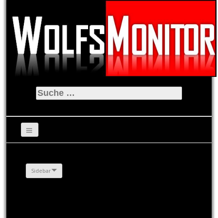
Suche
nach:
Sidebar