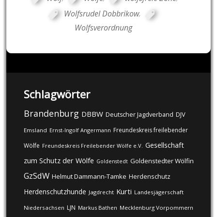
Wolfsrudel Dobbrikow
,
Wolfsverordnung
Schlagwörter
Brandenburg
DBBW
DJV
Deutscher Jagdverband
Freundeskreis freilebender
Emsland
Ernst-Ingolf Angermann
Gesellschaft
Wölfe
Freundeskreis Freilebender Wölfe e.V.
zum Schutz der Wölfe
Goldenstedter Wölfin
Goldenstedt
GzSdW
Helmut Dammann-Tamke
Herdenschutz
Kurti
Herdenschutzhunde
Jagdrecht
Landesjägerschaft
LJN
Niedersachsen
Markus Bathen
Mecklenburg Vorpommern