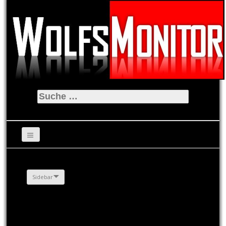
Suche
nach:
Sidebar