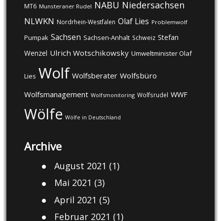
NABU
Niedersachsen
MT6
Munsteraner Rudel
NLWKN
Olaf Lies
Nordrhein-Westfalen
Problemwolf
Sachsen
Stefan
Pumpak
Sachsen-Anhalt
Schweiz
Ulrich Wotschikowsky
Wenzel
Umweltminister Olaf
Wolf
Wolfsberater
Wolfsbüro
Lies
Wolfsmanagement
WWF
Wolfsrudel
Wolfsmonitoring
Wölfe
Wölfe in Deutschland
Archive
August 2021
(1)
Mai 2021
(3)
April 2021
(5)
Februar 2021
(1)