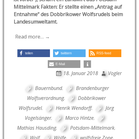
Mittelmark Fakten: Er stellte einen „Antrag auf
Entnahme“ des Dobbrikower Wolfsrudels beim
Landesumweltamt.
Read more… →
teilen
twittern
RSS-feed
E-Mail
18. Januar 2018
Vogler
Bauernbund
,
Brandenburger
Wolfsverordnung
,
Dobbrikower
Wolfsrudel
,
Henrik Wendorff
,
Jörg
Vogelsänger
,
Marco Hintze
,
Mathias Hausding
,
Potsdam-Mittelmark
,
Wolf
,
Wölfe
,
wolfsfreie Zone
,