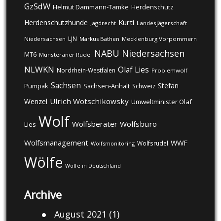
GzSdW
Helmut Dammann-Tamke
Herdenschutz
Kurti
Herdenschutzhunde
Jagdrecht
Landesjägerschaft
LJN
Niedersachsen
Markus Bathen
Mecklenburg Vorpommern
NABU
Niedersachsen
MT6
Munsteraner Rudel
NLWKN
Olaf Lies
Nordrhein-Westfalen
Problemwolf
Sachsen
Stefan
Pumpak
Sachsen-Anhalt
Schweiz
Ulrich Wotschikowsky
Wenzel
Umweltminister Olaf
Wolf
Wolfsberater
Wolfsbüro
Lies
Wolfsmanagement
WWF
Wolfsrudel
Wolfsmonitoring
Wölfe
Wölfe in Deutschland
Archive
August 2021
(1)