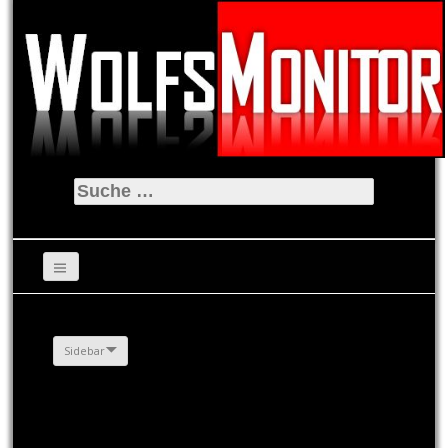
Suche
nach:
Sidebar