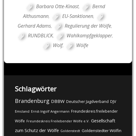
Barbara Otte-Kinast
,
Bernd
Althusmann
,
EU-Sanktionen
,
Gerhard Adams
,
Regulierung der Wölfe
,
RUNDBLICK
,
Wahlkampfgeklapper
,
Wolf
,
Wölfe
Schlagwörter
Brandenburg
DBBW
DJV
Deutscher Jagdverband
Freundeskreis freilebender
Emsland
Ernst-Ingolf Angermann
Gesellschaft
Wölfe
Freundeskreis Freilebender Wölfe e.V.
zum Schutz der Wölfe
Goldenstedter Wölfin
Goldenstedt